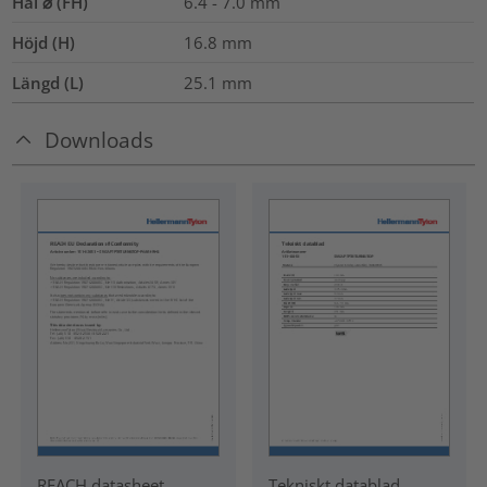
Hål ⌀ (FH)
6.4 - 7.0 mm
Höjd (H)
16.8
mm
Längd (L)
25.1
mm
Downloads
REACH datasheet
Tekniskt datablad