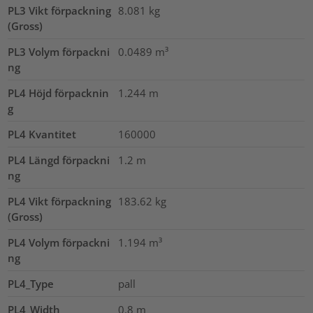
PL3 Vikt förpackning
8.081
kg
(Gross)
PL3 Volym förpackni
0.0489
m³
ng
PL4 Höjd förpacknin
1.244
m
g
PL4 Kvantitet
160000
PL4 Längd förpackni
1.2
m
ng
PL4 Vikt förpackning
183.62
kg
(Gross)
PL4 Volym förpackni
1.194
m³
ng
PL4_Type
pall
PL4_Width
0.8
m