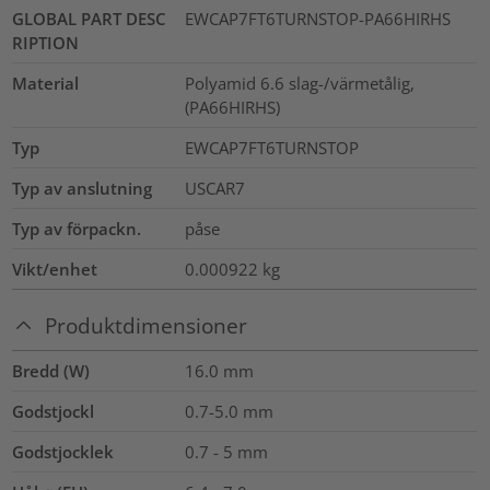
GLOBAL PART DESC
EWCAP7FT6TURNSTOP-PA66HIRHS
RIPTION
Material
Polyamid 6.6 slag-/värmetålig,
(PA66HIRHS)
Typ
EWCAP7FT6TURNSTOP
Typ av anslutning
USCAR7
Typ av förpackn.
påse
Vikt/enhet
0.000922
kg
Produktdimensioner
Bredd (W)
16.0
mm
Godstjockl
0.7-5.0
mm
Godstjocklek
0.7 - 5 mm