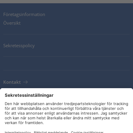
Företagsinformation
Översikt
Sekretesspolicy
Kontakt
Newsletter
Leveransvillkor
Riktlinjer och åtaganden