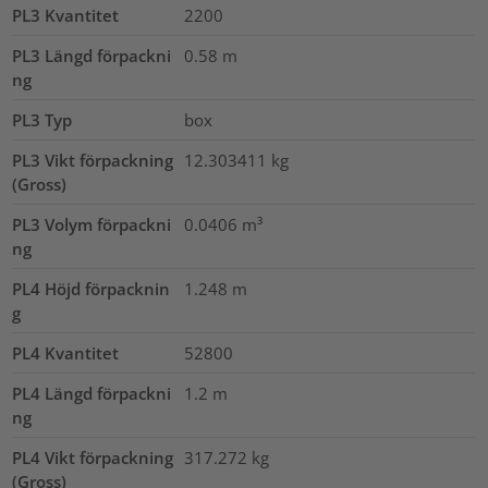
PL3 Kvantitet
2200
PL3 Längd förpackni
0.58
m
ng
PL3 Typ
box
PL3 Vikt förpackning
12.303411
kg
(Gross)
PL3 Volym förpackni
0.0406
m³
ng
PL4 Höjd förpacknin
1.248
m
g
PL4 Kvantitet
52800
PL4 Längd förpackni
1.2
m
ng
PL4 Vikt förpackning
317.272
kg
(Gross)