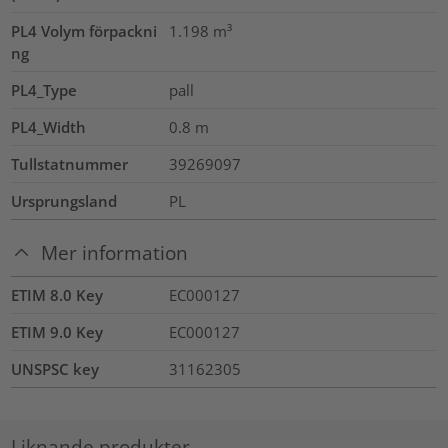
PL4 Volym förpackni
1.198
m³
ng
PL4_Type
pall
PL4_Width
0.8
m
Tullstatnummer
39269097
Ursprungsland
PL
Mer information
ETIM 8.0 Key
EC000127
ETIM 9.0 Key
EC000127
UNSPSC key
31162305
Liknande produkter