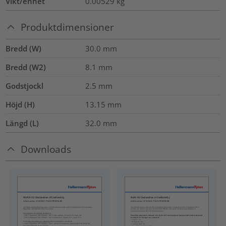
Vikt/enhet
0.00529
kg
Produktdimensioner
Bredd (W)
30.0
mm
Bredd (W2)
8.1
mm
Godstjockl
2.5
mm
Höjd (H)
13.15
mm
Längd (L)
32.0
mm
Downloads