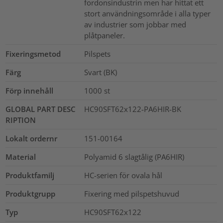
fordonsindustrin men har hittat ett
stort användningsområde i alla typer
av industrier som jobbar med
plåtpaneler.
Fixeringsmetod
Pilspets
Färg
Svart (BK)
Förp innehåll
1000
st
GLOBAL PART DESC
HC90SFT62x122-PA6HIR-BK
RIPTION
Lokalt ordernr
151-00164
Material
Polyamid 6 slagtålig (PA6HIR)
Produktfamilj
HC-serien för ovala hål
Produktgrupp
Fixering med pilspetshuvud
Typ
HC90SFT62x122