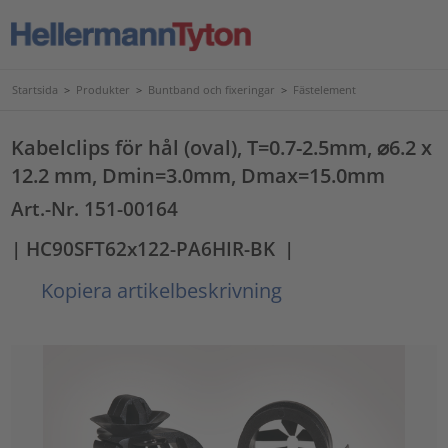
Startsida
>
Produkter
>
Buntband och fixeringar
>
Fästelement
Kabelclips för hål (oval), T=0.7-2.5mm, ⌀6.2 x
12.2 mm, Dmin=3.0mm, Dmax=15.0mm
Art.-Nr. 151-00164
| HC90SFT62x122-PA6HIR-BK
|
Kopiera artikelbeskrivning