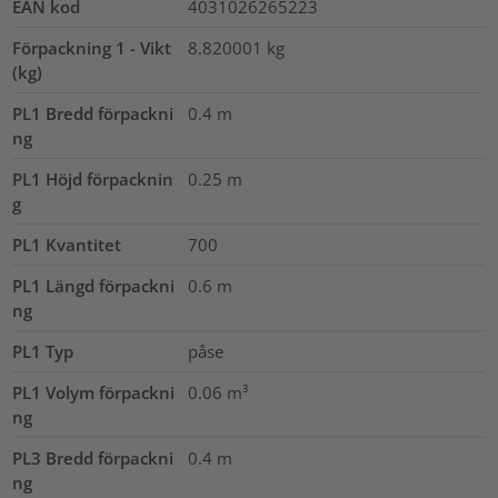
EAN kod
4031026265223
Förpackning 1 - Vikt
8.820001
kg
(kg)
PL1 Bredd förpackni
0.4
m
ng
PL1 Höjd förpacknin
0.25
m
g
PL1 Kvantitet
700
PL1 Längd förpackni
0.6
m
ng
PL1 Typ
påse
PL1 Volym förpackni
0.06
m³
ng
PL3 Bredd förpackni
0.4
m
ng