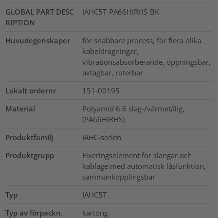
GLOBAL PART DESC
IAHC5T-PA66HIRHS-BK
RIPTION
Huvudegenskaper
för snabbare process, för flera olika
kabeldragningar,
vibrationsabsorberande, öppningsbar,
avtagbar, roterbar
Lokalt ordernr
151-00195
Material
Polyamid 6.6 slag-/värmetålig,
(PA66HIRHS)
Produktfamilj
IAHC-serien
Produktgrupp
Fixeringselement för slangar och
kablage med automatisk låsfunktion,
sammankopplingsbar
Typ
IAHC5T
Typ av förpackn.
kartong