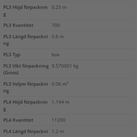
PL3 Höjd förpacknin
0.25
m
g
PL3 Kvantitet
700
PL3 Längd förpackni
0.6
m
ng
PL3 Typ
box
PL3 Vikt förpackning
9.570001
kg
(Gross)
PL3 Volym förpackni
0.06
m³
ng
PL4 Höjd förpacknin
1.144
m
g
PL4 Kvantitet
11200
PL4 Längd förpackni
1.2
m