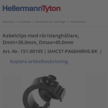
Startsida
>
Produkter
>
Buntband och fixeringar
>
Fästelement
Kabelclips med rör/slanghållare,
Dmin=35.0mm, Dmax=45.0mm
Art.-Nr. 151-00195
| IAHC5T-PA66HIRHS-BK
|
Kopiera artikelbeskrivning