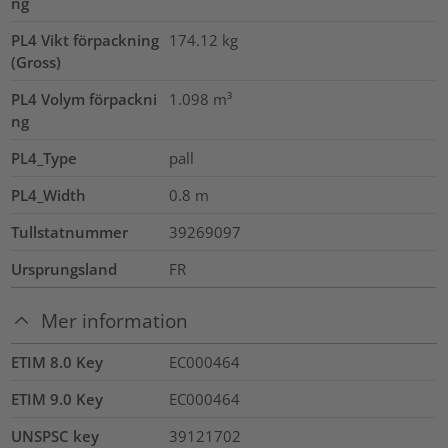
ng
PL4 Vikt förpackning
174.12
kg
(Gross)
PL4 Volym förpackni
1.098
m³
ng
PL4_Type
pall
PL4_Width
0.8
m
Tullstatnummer
39269097
Ursprungsland
FR
Mer information
ETIM 8.0 Key
EC000464
ETIM 9.0 Key
EC000464
UNSPSC key
39121702