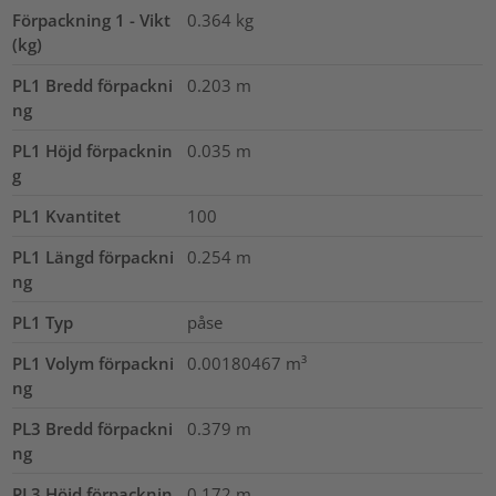
Förpackning 1 - Vikt
0.364
kg
(kg)
PL1 Bredd förpackni
0.203
m
ng
PL1 Höjd förpacknin
0.035
m
g
PL1 Kvantitet
100
PL1 Längd förpackni
0.254
m
ng
PL1 Typ
påse
PL1 Volym förpackni
0.00180467
m³
ng
PL3 Bredd förpackni
0.379
m
ng
PL3 Höjd förpacknin
0.172
m