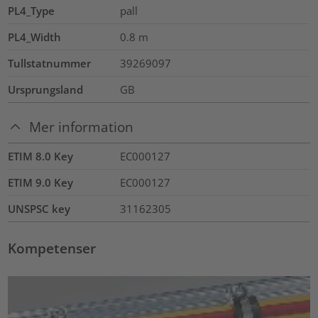
PL4_Type
pall
PL4_Width
0.8
m
Tullstatnummer
39269097
Ursprungsland
GB
Mer information
ETIM 8.0 Key
EC000127
ETIM 9.0 Key
EC000127
UNSPSC key
31162305
Kompetenser