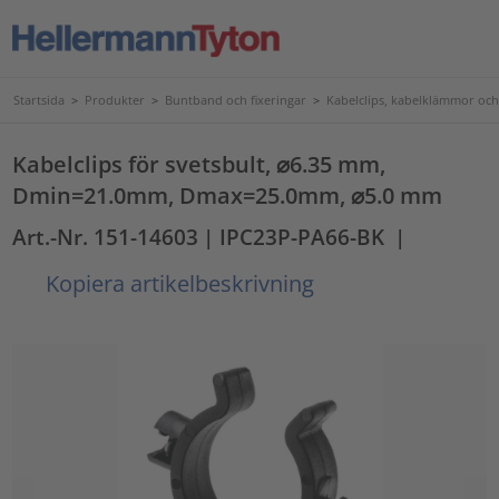
Startsida
>
Produkter
>
Buntband och fixeringar
>
Kabelclips, kabelklämmor och
Kabelclips för svetsbult, ⌀6.35 mm,
Dmin=21.0mm, Dmax=25.0mm, ⌀5.0 mm
Art.-Nr. 151-14603
| IPC23P-PA66-BK
|
Kopiera artikelbeskrivning