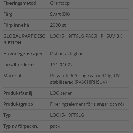
Fixeringsmetod
Grantopp
Färg
Svart (BK)
Förp innehåll
2000
st
GLOBAL PART DESC
LOC15-19FT6LG-PA66HIRHSUV-BK
RIPTION
Huvudegenskaper
låsbar, avtagbar
Lokalt ordernr
151-01022
Material
Polyamid 6.6 slag-/värmetålig, UV-
stabiliserad (PA66HIRHSUV)
Produktfamilj
LOC-serien
Produktgrupp
Fixeringselement för slangar och rör
Typ
LOC15-19FT6LG
Typ av förpackn.
pack