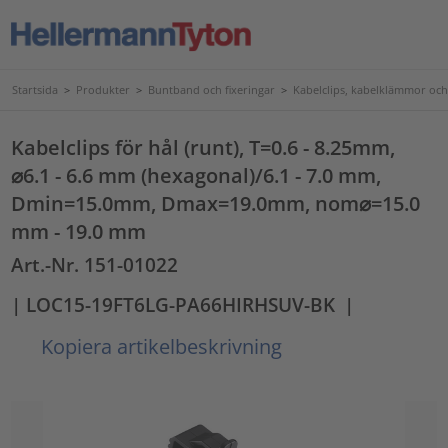
Startsida
>
Produkter
>
Buntband och fixeringar
>
Kabelclips, kabelklämmor och
Kabelclips för hål (runt), T=0.6 - 8.25mm,
⌀6.1 - 6.6 mm (hexagonal)/6.1 - 7.0 mm,
Dmin=15.0mm, Dmax=19.0mm, nom⌀=15.0
mm - 19.0 mm
Art.-Nr. 151-01022
| LOC15-19FT6LG-PA66HIRHSUV-BK
|
Kopiera artikelbeskrivning