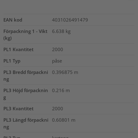
EAN kod
4031026491479
Förpackning 1 - Vikt
6.638
kg
(kg)
PL1 Kvantitet
2000
PL1 Typ
påse
PL3 Bredd förpackni
0.396875
m
ng
PL3 Höjd förpacknin
0.216
m
g
PL3 Kvantitet
2000
PL3 Längd förpackni
0.60801
m
ng
PL3 Typ
kartong