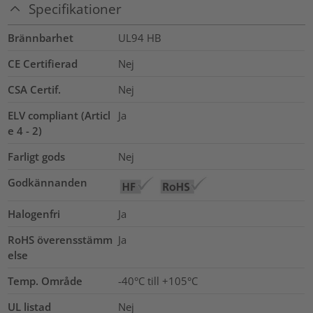
Specifikationer
Brännbarhet
UL94 HB
CE Certifierad
Nej
CSA Certif.
Nej
ELV compliant (Articl
Ja
e 4 - 2)
Farligt gods
Nej
Godkännanden
Halogenfri
Ja
RoHS överensstämm
Ja
else
Temp. Område
-40°C till +105°C
UL listad
Nej