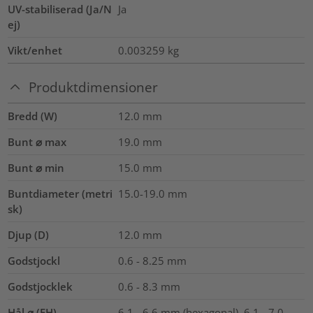
UV-stabiliserad (Ja/N
Ja
ej)
Vikt/enhet
0.003259
kg
Produktdimensioner
Bredd (W)
12.0
mm
Bunt ⌀ max
19.0
mm
Bunt ⌀ min
15.0
mm
Buntdiameter (metri
15.0-19.0
mm
sk)
Djup (D)
12.0
mm
Godstjockl
0.6 - 8.25
mm
Godstjocklek
0.6 - 8.3 mm
Hål ⌀ (FH)
6.1 - 6.6 mm (hexagonal), 6.1 - 7.0