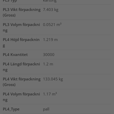
PL3 Vikt förpackning
7.403
kg
(Gross)
PL3 Volym förpackni
0.0521
m³
ng
PL4 Höjd förpacknin
1.219
m
g
PL4 Kvantitet
30000
PL4 Längd förpackni
1.2
m
ng
PL4 Vikt förpackning
133.045
kg
(Gross)
PL4 Volym förpackni
1.17
m³
ng
PL4_Type
pall