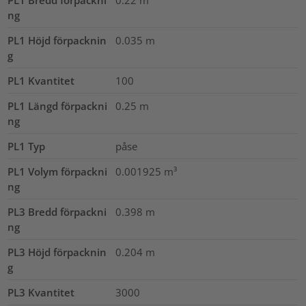
ng
PL1 Höjd förpacknin
0.035
m
g
PL1 Kvantitet
100
PL1 Längd förpackni
0.25
m
ng
PL1 Typ
påse
PL1 Volym förpackni
0.001925
m³
ng
PL3 Bredd förpackni
0.398
m
ng
PL3 Höjd förpacknin
0.204
m
g
PL3 Kvantitet
3000