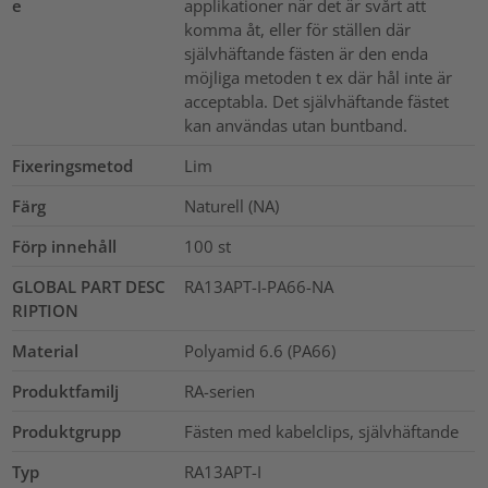
e
applikationer när det är svårt att
komma åt, eller för ställen där
självhäftande fästen är den enda
möjliga metoden t ex där hål inte är
acceptabla. Det självhäftande fästet
kan användas utan buntband.
Fixeringsmetod
Lim
Färg
Naturell (NA)
Förp innehåll
100
st
GLOBAL PART DESC
RA13APT-I-PA66-NA
RIPTION
Material
Polyamid 6.6 (PA66)
Produktfamilj
RA-serien
Produktgrupp
Fästen med kabelclips, självhäftande
Typ
RA13APT-I