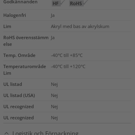
Godkännanden
Halogenfri
Ja
Lim
Akryl med bas av akrylskum
RoHS överensstämm
Ja
else
Temp. Område
-40°C till +85°C
Temperaturområde
-40°C till +120°C
Lim
UL listad
Nej
UL listad (USA)
Nej
UL recognized
Nej
UL recognized
Nej
Logistik och Förpackning