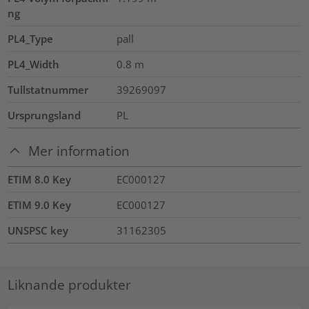
ng
PL4_Type
pall
PL4_Width
0.8
m
Tullstatnummer
39269097
Ursprungsland
PL
Mer information
ETIM 8.0 Key
EC000127
ETIM 9.0 Key
EC000127
UNSPSC key
31162305
Liknande produkter