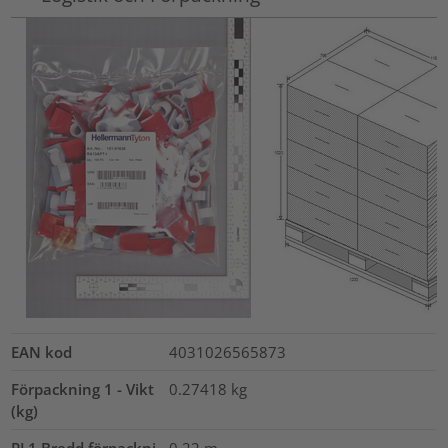
EAN kod
4031026565873
Förpackning 1 - Vikt
0.27418
kg
(kg)
PL1 Bredd förpackni
0.22
m