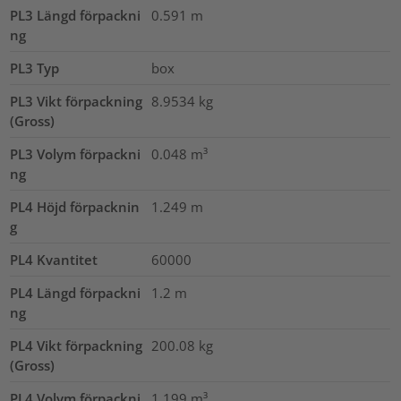
PL3 Längd förpackni
0.591
m
ng
PL3 Typ
box
PL3 Vikt förpackning
8.9534
kg
(Gross)
PL3 Volym förpackni
0.048
m³
ng
PL4 Höjd förpacknin
1.249
m
g
PL4 Kvantitet
60000
PL4 Längd förpackni
1.2
m
ng
PL4 Vikt förpackning
200.08
kg
(Gross)
PL4 Volym förpackni
1.199
m³