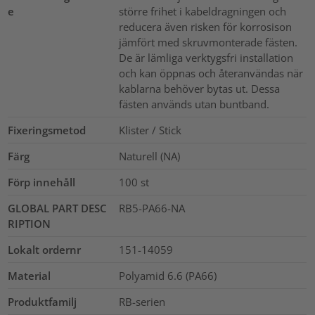
e
större frihet i kabeldragningen och
reducera även risken för korrosison
jämfört med skruvmonterade fästen.
De är lämliga verktygsfri installation
och kan öppnas och återanvändas när
kablarna behöver bytas ut. Dessa
fästen används utan buntband.
Fixeringsmetod
Klister / Stick
Färg
Naturell (NA)
Förp innehåll
100
st
GLOBAL PART DESC
RB5-PA66-NA
RIPTION
Lokalt ordernr
151-14059
Material
Polyamid 6.6 (PA66)
Produktfamilj
RB-serien