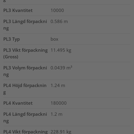
PL3 Kvantitet
10000
PL3 Längd förpackni
0.586
m
ng
PL3 Typ
box
PL3 Vikt förpackning
11.495
kg
(Gross)
PL3 Volym förpackni
0.0439
m³
ng
PL4 Höjd förpacknin
1.24
m
g
PL4 Kvantitet
180000
PL4 Längd förpackni
1.2
m
ng
PL4 Vikt förpackning
228.91
kg