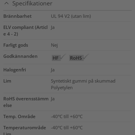
Specifikationer
Brännbarhet
UL 94 V2 (utan lim)
ELV compliant (Articl
Ja
e 4 - 2)
Farligt gods
Nej
Godkännanden
Halogenfri
Ja
Lim
Syntetiskt gummi på skummad
Polyetylen
RoHS överensstämm
Ja
else
Temp. Område
-40°C till +60°C
Temperaturområde
-40°C till +60°C
Lim