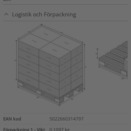
Logistik och Förpackning
EAN kod
5022660314797
Förpackning 1 - Vikt
0.1097
kg