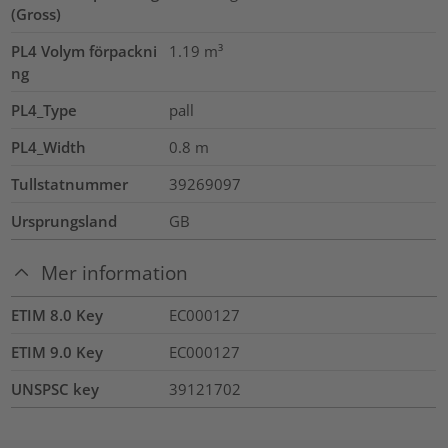
(Gross)
PL4 Volym förpackni
1.19
m³
ng
PL4_Type
pall
PL4_Width
0.8
m
Tullstatnummer
39269097
Ursprungsland
GB
Mer information
ETIM 8.0 Key
EC000127
ETIM 9.0 Key
EC000127
UNSPSC key
39121702