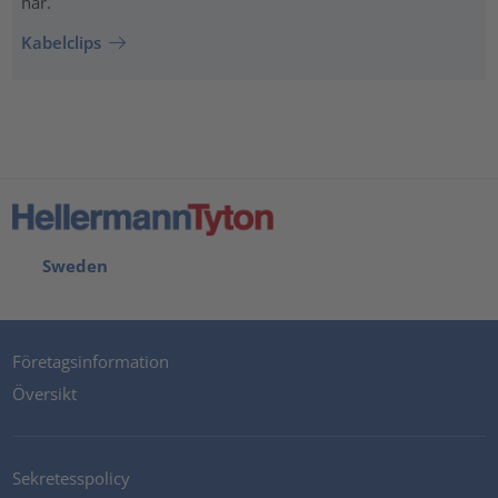
här.
Kabelclips
Sweden
Företagsinformation
Översikt
Sekretesspolicy