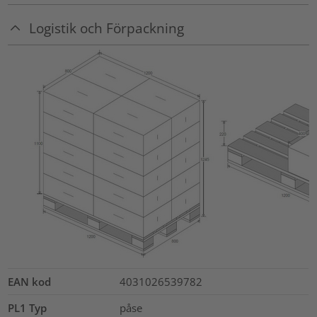
Logistik och Förpackning
EAN kod
4031026539782
PL1 Typ
påse