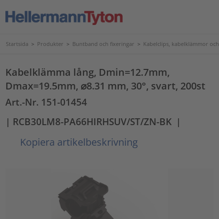
Startsida
>
Produkter
>
Buntband och fixeringar
>
Kabelclips, kabelklämmor och
Kabelklämma lång, Dmin=12.7mm,
Dmax=19.5mm, ⌀8.31 mm, 30°, svart, 200st
Art.-Nr. 151-01454
| RCB30LM8-PA66HIRHSUV/ST/ZN-BK
|
Kopiera artikelbeskrivning