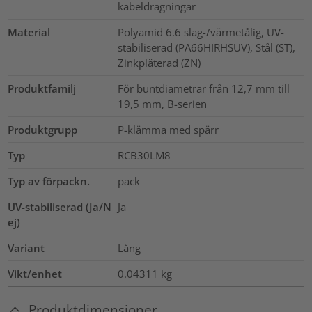
kabeldragningar
Material
Polyamid 6.6 slag-/värmetålig, UV-
stabiliserad (PA66HIRHSUV), Stål (ST),
Zinkpläterad (ZN)
Produktfamilj
För buntdiametrar från 12,7 mm till
19,5 mm, B-serien
Produktgrupp
P-klämma med spärr
Typ
RCB30LM8
Typ av förpackn.
pack
UV-stabiliserad (Ja/N
Ja
ej)
Variant
Lång
Vikt/enhet
0.04311
kg
Produktdimensioner