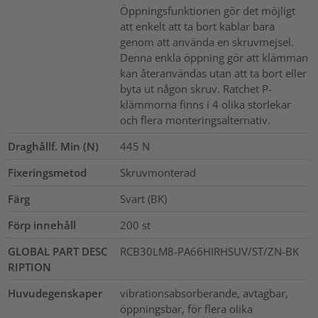
Öppningsfunktionen gör det möjligt
att enkelt att ta bort kablar bara
genom att använda en skruvmejsel.
Denna enkla öppning gör att klämman
kan återanvändas utan att ta bort eller
byta ut någon skruv. Ratchet P-
klämmorna finns i 4 olika storlekar
och flera monteringsalternativ.
Draghållf. Min (N)
445
N
Fixeringsmetod
Skruvmonterad
Färg
Svart (BK)
Förp innehåll
200
st
GLOBAL PART DESC
RCB30LM8-PA66HIRHSUV/ST/ZN-BK
RIPTION
Huvudegenskaper
vibrationsabsorberande, avtagbar,
öppningsbar, för flera olika