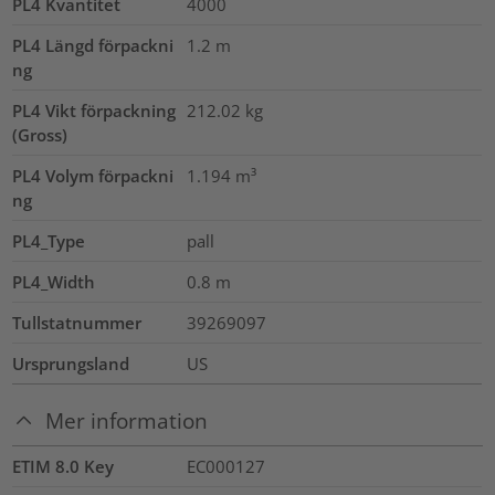
PL4 Kvantitet
4000
PL4 Längd förpackni
1.2
m
ng
PL4 Vikt förpackning
212.02
kg
(Gross)
PL4 Volym förpackni
1.194
m³
ng
PL4_Type
pall
PL4_Width
0.8
m
Tullstatnummer
39269097
Ursprungsland
US
Mer information
ETIM 8.0 Key
EC000127