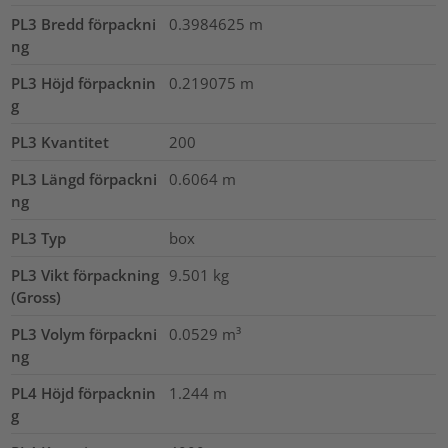
PL3 Bredd förpackni
0.3984625
m
ng
PL3 Höjd förpacknin
0.219075
m
g
PL3 Kvantitet
200
PL3 Längd förpackni
0.6064
m
ng
PL3 Typ
box
PL3 Vikt förpackning
9.501
kg
(Gross)
PL3 Volym förpackni
0.0529
m³
ng
PL4 Höjd förpacknin
1.244
m
g