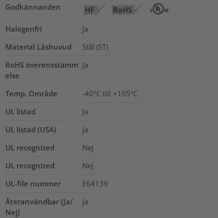
Godkännanden
Halogenfri
Ja
Material Låshuvud
Stål (ST)
RoHS överensstämm
Ja
else
Temp. Område
-40°C till +105°C
UL listad
Ja
UL listad (USA)
Ja
UL recognized
Nej
UL recognized
Nej
UL-file nummer
E64139
Återanvändbar (Ja/
Ja
Nej)