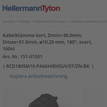
Startsida
>
Produkter
>
Buntband och fixeringar
>
Kabelclips, kabelklämmor och
Kabelklämma kort, Dmin=36.0mm,
Dmax=51.0mm, ⌀10.29 mm, 180°, svart,
160st
Art.-Nr. 151-01501
| RCD180SM10-PA66HIRHSUV/ST/ZN-BK
|
Kopiera artikelbeskrivning