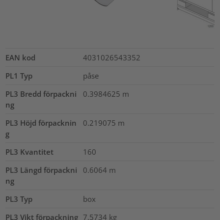
EAN kod
4031026543352
PL1 Typ
påse
PL3 Bredd förpackni
0.3984625
m
ng
PL3 Höjd förpacknin
0.219075
m
g
PL3 Kvantitet
160
PL3 Längd förpackni
0.6064
m
ng
PL3 Typ
box
PL3 Vikt förpackning
7.5734
kg