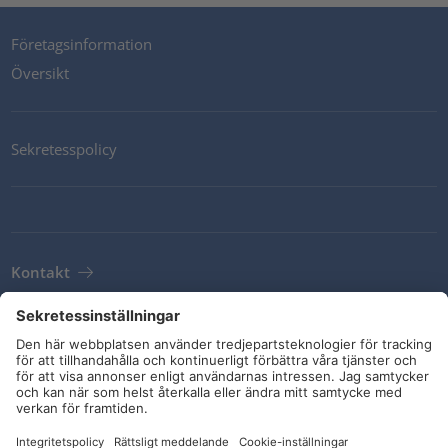
Företagsinformation
Översikt
Sekretesspolicy
Kontakt
Newsletter
Leveransvillkor
Riktlinjer och åtaganden