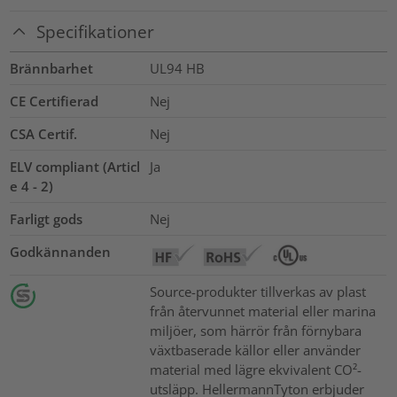
Specifikationer
Brännbarhet
UL94 HB
CE Certifierad
Nej
CSA Certif.
Nej
ELV compliant (Articl
Ja
e 4 - 2)
Farligt gods
Nej
Godkännanden
Source-produkter tillverkas av plast
från återvunnet material eller marina
miljöer, som härrör från förnybara
växtbaserade källor eller använder
material med lägre ekvivalent CO²-
utsläpp. HellermannTyton erbjuder