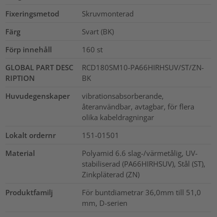
Fixeringsmetod
Skruvmonterad
Färg
Svart (BK)
Förp innehåll
160
st
GLOBAL PART DESC
RCD180SM10-PA66HIRHSUV/ST/ZN-
RIPTION
BK
Huvudegenskaper
vibrationsabsorberande,
återanvändbar, avtagbar, för flera
olika kabeldragningar
Lokalt ordernr
151-01501
Material
Polyamid 6.6 slag-/värmetålig, UV-
stabiliserad (PA66HIRHSUV), Stål (ST),
Zinkpläterad (ZN)
Produktfamilj
För buntdiametrar 36,0mm till 51,0
mm, D-serien