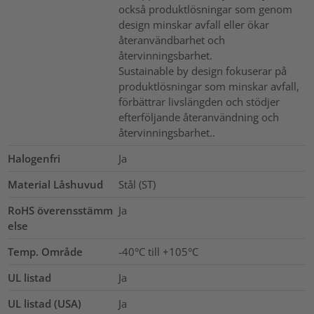
också produktlösningar som genom
design minskar avfall eller ökar
återanvändbarhet och
återvinningsbarhet.
Sustainable by design fokuserar på
produktlösningar som minskar avfall,
förbättrar livslängden och stödjer
efterföljande återanvändning och
återvinningsbarhet..
Halogenfri
Ja
Material Låshuvud
Stål (ST)
RoHS överensstämm
Ja
else
Temp. Område
-40°C till +105°C
UL listad
Ja
UL listad (USA)
Ja