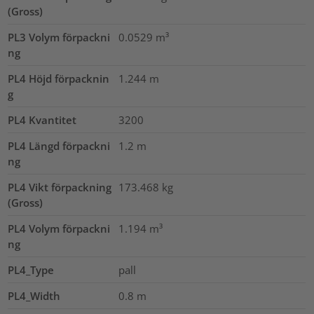
(Gross)
PL3 Volym förpackni
0.0529
m³
ng
PL4 Höjd förpacknin
1.244
m
g
PL4 Kvantitet
3200
PL4 Längd förpackni
1.2
m
ng
PL4 Vikt förpackning
173.468
kg
(Gross)
PL4 Volym förpackni
1.194
m³
ng
PL4_Type
pall
PL4_Width
0.8
m