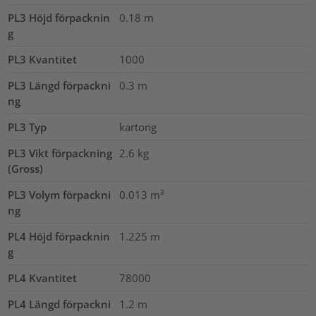
PL3 Höjd förpacknin
0.18
m
g
PL3 Kvantitet
1000
PL3 Längd förpackni
0.3
m
ng
PL3 Typ
kartong
PL3 Vikt förpackning
2.6
kg
(Gross)
PL3 Volym förpackni
0.013
m³
ng
PL4 Höjd förpacknin
1.225
m
g
PL4 Kvantitet
78000
PL4 Längd förpackni
1.2
m