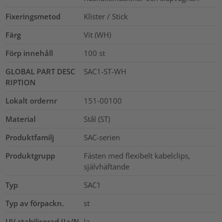
Fixeringsmetod
Klister / Stick
Färg
Vit (WH)
Förp innehåll
100
st
GLOBAL PART DESC
SAC1-ST-WH
RIPTION
Lokalt ordernr
151-00100
Material
Stål (ST)
Produktfamilj
SAC-serien
Produktgrupp
Fästen med flexibelt kabelclips,
självhäftande
Typ
SAC1
Typ av förpackn.
st
UV-stabiliserad (Ja/N
Ja