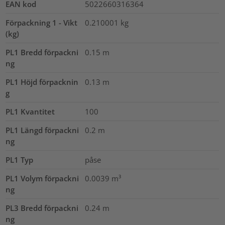
EAN kod
5022660316364
Förpackning 1 - Vikt
0.210001
kg
(kg)
PL1 Bredd förpackni
0.15
m
ng
PL1 Höjd förpacknin
0.13
m
g
PL1 Kvantitet
100
PL1 Längd förpackni
0.2
m
ng
PL1 Typ
påse
PL1 Volym förpackni
0.0039
m³
ng
PL3 Bredd förpackni
0.24
m
ng