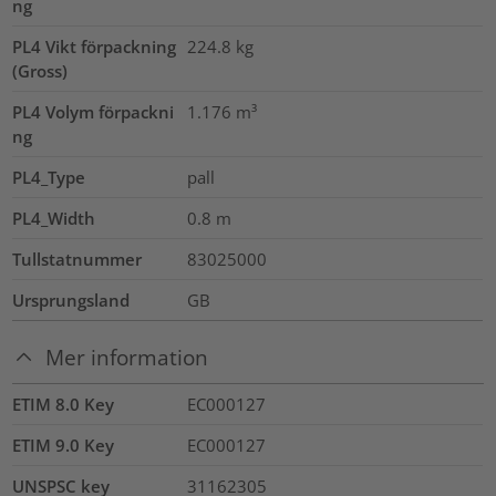
ng
PL4 Vikt förpackning
224.8
kg
(Gross)
PL4 Volym förpackni
1.176
m³
ng
PL4_Type
pall
PL4_Width
0.8
m
Tullstatnummer
83025000
Ursprungsland
GB
Mer information
ETIM 8.0 Key
EC000127
ETIM 9.0 Key
EC000127
UNSPSC key
31162305