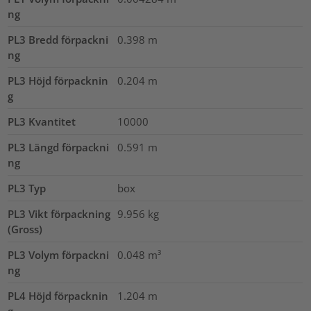
ng
PL3 Bredd förpackni
0.398
m
ng
PL3 Höjd förpacknin
0.204
m
g
PL3 Kvantitet
10000
PL3 Längd förpackni
0.591
m
ng
PL3 Typ
box
PL3 Vikt förpackning
9.956
kg
(Gross)
PL3 Volym förpackni
0.048
m³
ng
PL4 Höjd förpacknin
1.204
m
g