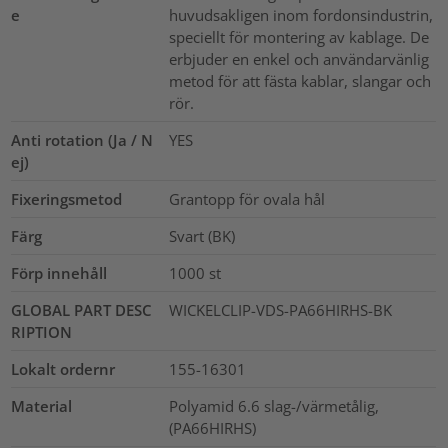
e
huvudsakligen inom fordonsindustrin,
speciellt för montering av kablage. De
erbjuder en enkel och användarvänlig
metod för att fästa kablar, slangar och
rör.
Anti rotation (Ja / N
YES
ej)
Fixeringsmetod
Grantopp för ovala hål
Färg
Svart (BK)
Förp innehåll
1000
st
GLOBAL PART DESC
WICKELCLIP-VDS-PA66HIRHS-BK
RIPTION
Lokalt ordernr
155-16301
Material
Polyamid 6.6 slag-/värmetålig,
(PA66HIRHS)