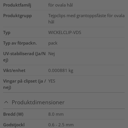
Produktfamilj
för ovala hål
Produktgrupp
Tejpclips med grantoppsfäste för ovala
hål
Typ
WICKELCLIP-VDS
Typ av förpackn.
pack
UV-stabiliserad (Ja/N
Nej
ej)
Vikt/enhet
0.000881
kg
Vingar på clipset (ja /
YES
nej)
Produktdimensioner
Bredd (W)
8.0
mm
Godstjockl
0.6 - 2.5
mm