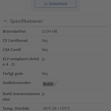
Download
Specifikationer
Brännbarhet
UL94 HB
CE Certifierad
Nej
CSA Certif.
Nej
ELV compliant (Articl
Ja
e 4 - 2)
Farligt gods
Nej
Godkännanden
RoHS överensstämm
Ja
else
Temp. Område
-40°C till +105°C