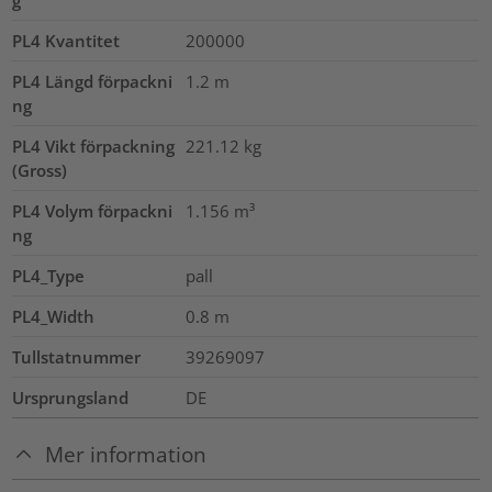
PL4 Kvantitet
200000
PL4 Längd förpackni
1.2
m
ng
PL4 Vikt förpackning
221.12
kg
(Gross)
PL4 Volym förpackni
1.156
m³
ng
PL4_Type
pall
PL4_Width
0.8
m
Tullstatnummer
39269097
Ursprungsland
DE
Mer information