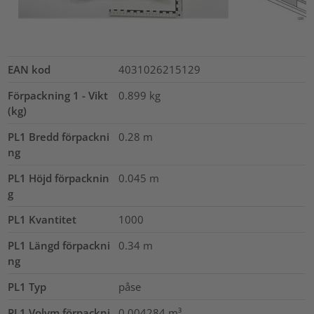
EAN kod
4031026215129
Förpackning 1 - Vikt
0.899
kg
(kg)
PL1 Bredd förpackni
0.28
m
ng
PL1 Höjd förpacknin
0.045
m
g
PL1 Kvantitet
1000
PL1 Längd förpackni
0.34
m
ng
PL1 Typ
påse
PL1 Volym förpackni
0.004284
m³