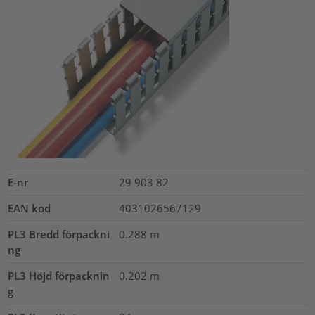
E-nr
29 903 82
EAN kod
4031026567129
PL3 Bredd förpackni
0.288
m
ng
PL3 Höjd förpacknin
0.202
m
g