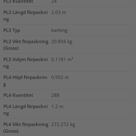
PL3 Kvantitet
24
PL3 Längd förpackni
2.03
m
ng
PL3 Typ
kartong
PL3 Vikt förpackning
20.856
kg
(Gross)
PL3 Volym förpackni
0.1181
m³
ng
PL4 Höjd förpacknin
0.952
m
g
PL4 Kvantitet
288
PL4 Längd förpackni
1.2
m
ng
PL4 Vikt förpackning
272.272
kg
(Gross)