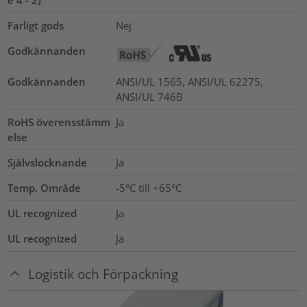
e 4 - 2)
Farligt gods
Nej
Godkännanden
Godkännanden
ANSI/UL 1565, ANSI/UL 62275,
ANSI/UL 746B
RoHS överensstämm
Ja
else
Självslocknande
Ja
Temp. Område
-5°C till +65°C
UL recognized
Ja
UL recognized
Ja
Logistik och Förpackning