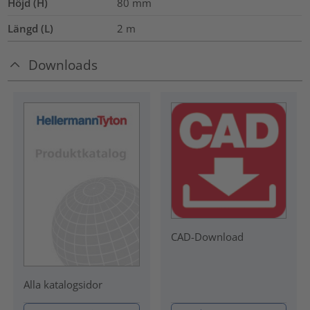
Höjd (H)
80
mm
Längd (L)
2
m
Downloads
CAD-Download
Alla katalogsidor