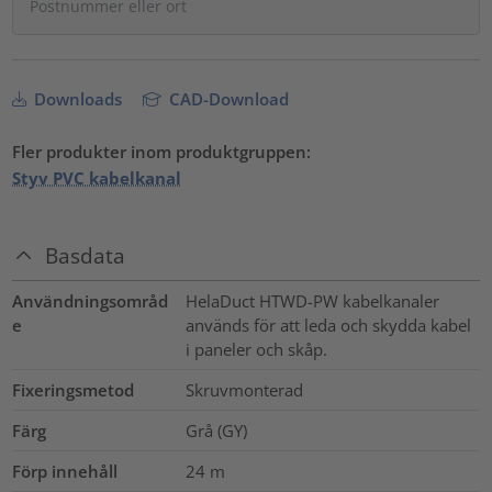
Downloads
CAD-Download
Fler produkter inom produktgruppen:
Styv PVC kabelkanal
Basdata
Användningsområd
HelaDuct HTWD-PW kabelkanaler
e
används för att leda och skydda kabel
i paneler och skåp.
Fixeringsmetod
Skruvmonterad
Färg
Grå (GY)
Förp innehåll
24
m