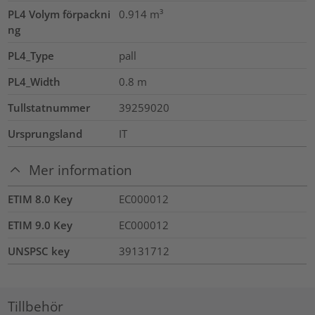
PL4 Volym förpackni
0.914
m³
ng
PL4_Type
pall
PL4_Width
0.8
m
Tullstatnummer
39259020
Ursprungsland
IT
Mer information
ETIM 8.0 Key
EC000012
ETIM 9.0 Key
EC000012
UNSPSC key
39131712
Tillbehör