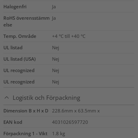
Halogenfri
Ja
RoHS överensstämm
Ja
else
Temp. Område
+4 °C till +40 °C
UL listad
Nej
UL listad (USA)
Nej
UL recognized
Nej
UL recognized
Nej
Logistik och Förpackning
Dimension B x H x D
228.6mm x 63.5mm x
EAN kod
4031026597720
Förpackning 1 - Vikt
1.8
kg