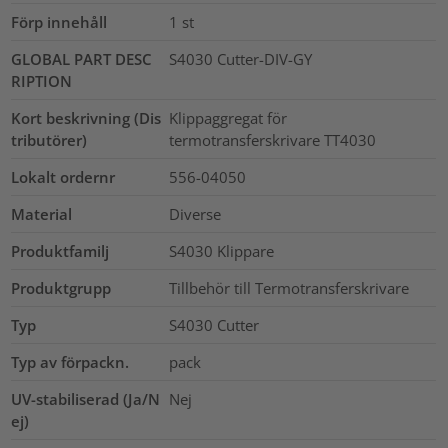
Förp innehåll
1
st
GLOBAL PART DESC
S4030 Cutter-DIV-GY
RIPTION
Kort beskrivning (Dis
Klippaggregat för
tributörer)
termotransferskrivare TT4030
Lokalt ordernr
556-04050
Material
Diverse
Produktfamilj
S4030 Klippare
Produktgrupp
Tillbehör till Termotransferskrivare
Typ
S4030 Cutter
Typ av förpackn.
pack
UV-stabiliserad (Ja/N
Nej
ej)