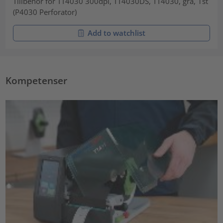
Tillbehör för TT4030 300dpi, TT4030DS, TT4030, grå, 1st
(P4030 Perforator)
Add to watchlist
Kompetenser