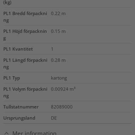
(kg)
PL1 Bredd förpackni
0.22
m
ng
PL1 Höjd förpacknin
0.15
m
g
PL1 Kvantitet
1
PL1 Längd förpackni
0.28
m
ng
PL1 Typ
kartong
PL1 Volym förpackni
0.00924
m³
ng
Tullstatnummer
82089000
Ursprungsland
DE
Mer information