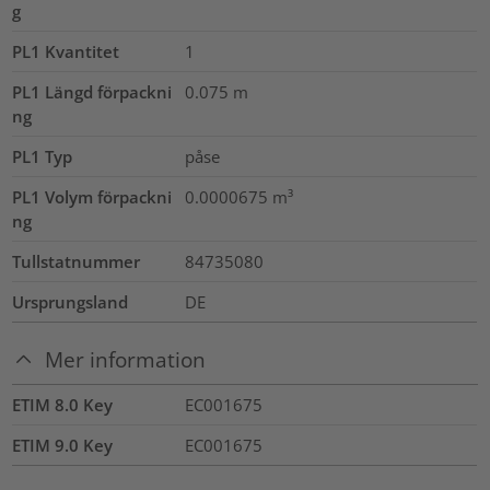
g
PL1 Kvantitet
1
PL1 Längd förpackni
0.075
m
ng
PL1 Typ
påse
PL1 Volym förpackni
0.0000675
m³
ng
Tullstatnummer
84735080
Ursprungsland
DE
Mer information
ETIM 8.0 Key
EC001675
ETIM 9.0 Key
EC001675