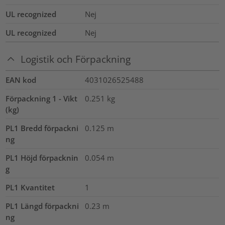
UL recognized
Nej
UL recognized
Nej
Logistik och Förpackning
EAN kod
4031026525488
Förpackning 1 - Vikt
0.251
kg
(kg)
PL1 Bredd förpackni
0.125
m
ng
PL1 Höjd förpacknin
0.054
m
g
PL1 Kvantitet
1
PL1 Längd förpackni
0.23
m
ng