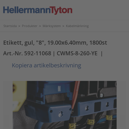
Startsida
>
Produkter
>
Märksystem
>
Kabelmärkning
Etikett, gul, "8", 19.00x6.40mm, 1800st
Art.-Nr. 592-11068
| CWMS-8-260-YE
|
Kopiera artikelbeskrivning