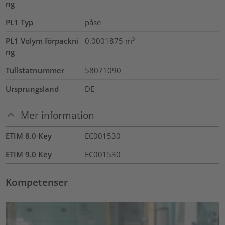
ng
PL1 Typ
påse
PL1 Volym förpackni
0.0001875
m³
ng
Tullstatnummer
58071090
Ursprungsland
DE
Mer information
ETIM 8.0 Key
EC001530
ETIM 9.0 Key
EC001530
Kompetenser