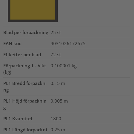
Blad per förpackning
25
st
EAN kod
4031026172675
Etiketter per blad
72
st
Förpackning 1 - Vikt
0.100001
kg
(kg)
PL1 Bredd förpackni
0.15
m
ng
PL1 Höjd förpacknin
0.005
m
g
PL1 Kvantitet
1800
PL1 Längd förpackni
0.25
m