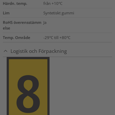
Härdn. temp.
från +10°C
Lim
Syntetiskt gummi
RoHS överensstämm
Ja
else
Temp. Område
-29°C till +80°C
Logistik och Förpackning