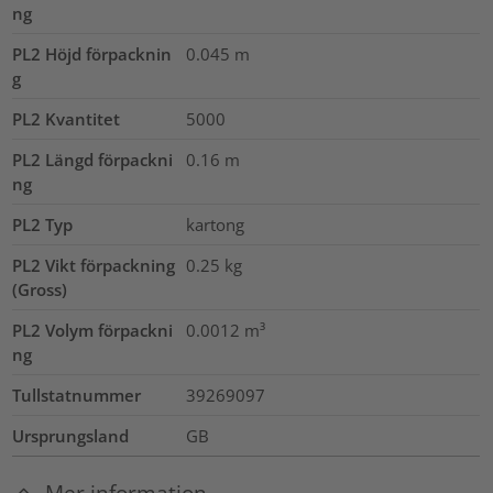
ng
PL2 Höjd förpacknin
0.045
m
g
PL2 Kvantitet
5000
PL2 Längd förpackni
0.16
m
ng
PL2 Typ
kartong
PL2 Vikt förpackning
0.25
kg
(Gross)
PL2 Volym förpackni
0.0012
m³
ng
Tullstatnummer
39269097
Ursprungsland
GB
Mer information