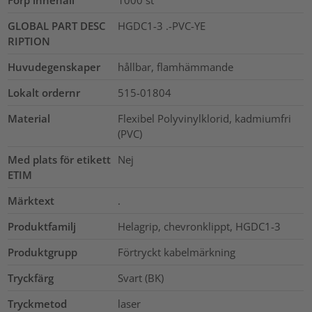
Förp innehåll
1000
st
GLOBAL PART DESC
HGDC1-3 .-PVC-YE
RIPTION
Huvudegenskaper
hållbar, flamhämmande
Lokalt ordernr
515-01804
Material
Flexibel Polyvinylklorid, kadmiumfri
(PVC)
Med plats för etikett
Nej
ETIM
Märktext
.
Produktfamilj
Helagrip, chevronklippt, HGDC1-3
Produktgrupp
Förtryckt kabelmärkning
Tryckfärg
Svart (BK)
Tryckmetod
laser