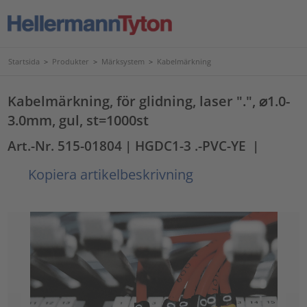
Startsida
>
Produkter
>
Märksystem
>
Kabelmärkning
Kabelmärkning, för glidning, laser ".", ⌀1.0-
3.0mm, gul, st=1000st
Art.-Nr. 515-01804
| HGDC1-3 .-PVC-YE
|
Kopiera artikelbeskrivning