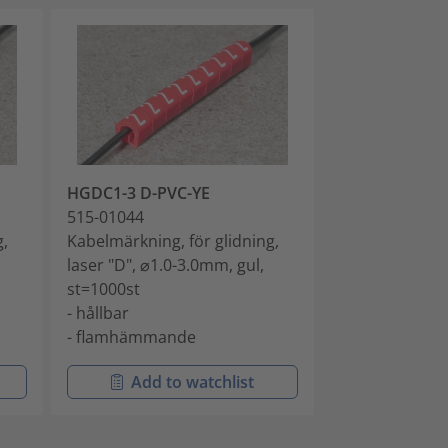
HGDC1-3 D-PVC-YE
HGDC1-3 E-PV
515-01044
515-01054
g,
Kabelmärkning, för glidning,
Kabelmärkning,
laser "D", ⌀1.0-3.0mm, gul,
laser "E", ⌀1.0
st=1000st
st=1000st
- hållbar
- hållbar
- flamhämmande
- flamhämma
Add to watchlist
Add t