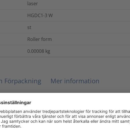
laser
HGDC1-3 W
st
Roller form
0.00008
kg
ch Förpackning
Mer information
UL94 V0 (3mm)
Ja
Nej