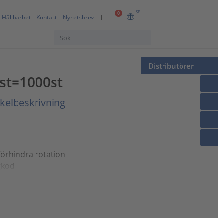
SE
0
Hållbarhet
Kontakt
Nyhetsbrev
Distributörer
 st=1000st
ikelbeskrivning
förhindra rotation
rgkod