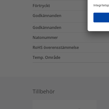
Förtryckt
Godkännanden
Godkännanden
Natonummer
RoHS överensstämmelse
Temp. Område
Tillbehör