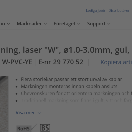
Lediga jobb
Distributörer
on
Marknader
Företaget
Support
ning, laser "W", ⌀1.0-3.0mm, gul,
 W-PVC-YE
| E-nr 29 770 52
|
Kopiera art
Flera storlekar passar ett stort urval av kablar
Märkningen monteras innan kabeln ansluts
Chevronskuren för att orientera märkningen och 
Traditionell märkning som finns i gult, vitt och fä
Visa mer