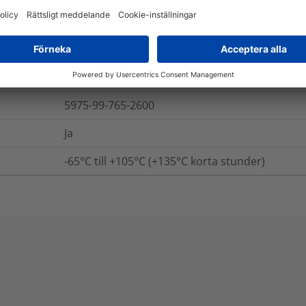
Ja
BS-2782-540B, BS-6746C, IEC 757
5975-99-765-2600
Ja
-65°C till +105°C (+135°C korta stunder)