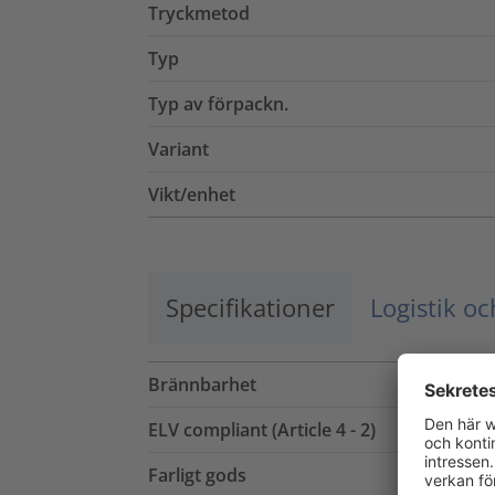
Tryckmetod
Typ
Typ av förpackn.
Variant
Vikt/enhet
Specifikationer
Logistik o
Brännbarhet
ELV compliant (Article 4 - 2)
Farligt gods