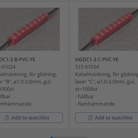
C1-3 B-PVC-YE
HGDC1-3 C-PVC-YE
-01024
515-01034
elmärkning, för glidning,
Kabelmärkning, för glidnin
er "B", ⌀1.0-3.0mm, gul,
laser "C", ⌀1.0-3.0mm, gul,
1000st
st=1000st
ållbar
- hållbar
flamhämmande
- flamhämmande
Add to watchlist
Add to watchlist