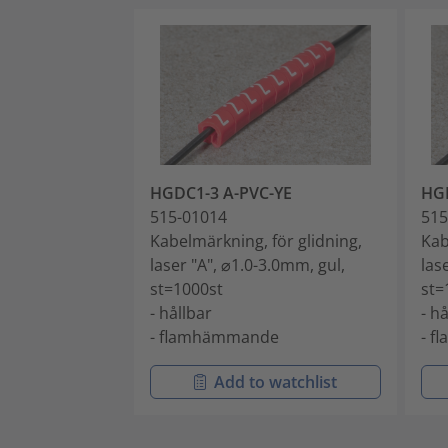
HGDC1-3 A-PVC-YE
HGD
515-01014
515
Kabelmärkning, för glidning,
Kab
laser "A", ⌀1.0-3.0mm, gul,
las
st=1000st
st=
- hållbar
- h
- flamhämmande
- 
Add to watchlist