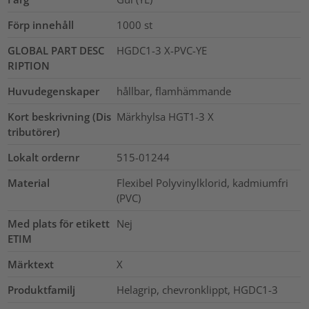
Förp innehåll
1000
st
GLOBAL PART DESC
HGDC1-3 X-PVC-YE
RIPTION
Huvudegenskaper
hållbar, flamhämmande
Kort beskrivning (Dis
Märkhylsa HGT1-3 X
tributörer)
Lokalt ordernr
515-01244
Material
Flexibel Polyvinylklorid, kadmiumfri
(PVC)
Med plats för etikett
Nej
ETIM
Märktext
X
Produktfamilj
Helagrip, chevronklippt, HGDC1-3