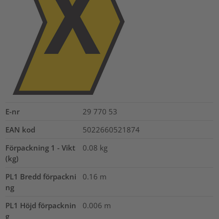
E-nr
29 770 53
EAN kod
5022660521874
Förpackning 1 - Vikt
0.08
kg
(kg)
PL1 Bredd förpackni
0.16
m
ng
PL1 Höjd förpacknin
0.006
m
g