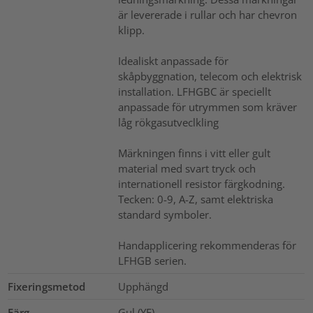
är levererade i rullar och har chevron
klipp.
Idealiskt anpassade för
skåpbyggnation, telecom och elektrisk
installation. LFHGBC är speciellt
anpassade för utrymmen som kräver
låg rökgasutveclkling
Märkningen finns i vitt eller gult
material med svart tryck och
internationell resistor färgkodning.
Tecken: 0-9, A-Z, samt elektriska
standard symboler.
Handapplicering rekommenderas för
LFHGB serien.
Fixeringsmetod
Upphängd
Färg
Gul (YE)