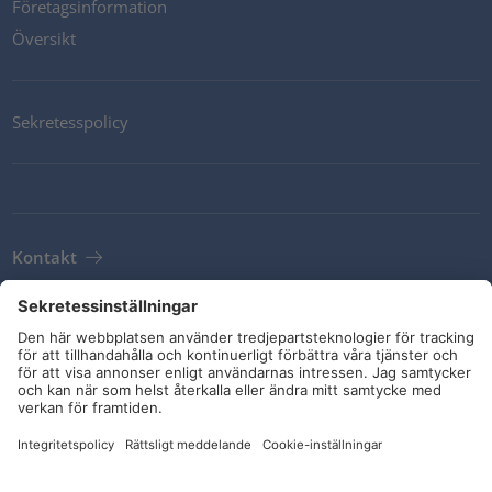
Företagsinformation
Översikt
Sekretesspolicy
Kontakt
Newsletter
Leveransvillkor
Riktlinjer och åtaganden
Sociala medier