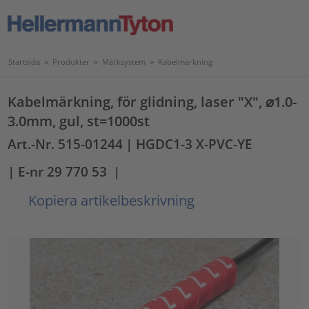
Startsida
>
Produkter
>
Märksystem
>
Kabelmärkning
Kabelmärkning, för glidning, laser "X", ⌀1.0-
3.0mm, gul, st=1000st
Art.-Nr. 515-01244
| HGDC1-3 X-PVC-YE
| E-nr 29 770 53
|
Kopiera artikelbeskrivning