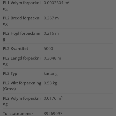
PL1 Volym förpackni
0.0002304
m³
ng
PL2 Bredd förpackni
0.267
m
ng
PL2 Höjd förpacknin
0.216
m
g
PL2 Kvantitet
5000
PL2 Längd förpackni
0.3048
m
ng
PL2 Typ
kartong
PL2 Vikt förpackning
0.53
kg
(Gross)
PL2 Volym förpackni
0.0176
m³
ng
Tullstatnummer
39269097