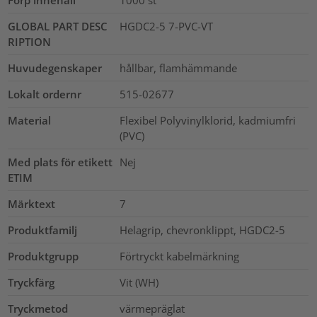
Förp innehåll
1000
st
GLOBAL PART DESC
HGDC2-5 7-PVC-VT
RIPTION
Huvudegenskaper
hållbar, flamhämmande
Lokalt ordernr
515-02677
Material
Flexibel Polyvinylklorid, kadmiumfri
(PVC)
Med plats för etikett
Nej
ETIM
Märktext
7
Produktfamilj
Helagrip, chevronklippt, HGDC2-5
Produktgrupp
Förtryckt kabelmärkning
Tryckfärg
Vit (WH)
Tryckmetod
värmepräglat