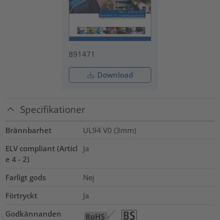
891471
Download
Specifikationer
Brännbarhet
UL94 V0 (3mm)
ELV compliant (Articl
Ja
e 4 - 2)
Farligt gods
Nej
Förtryckt
Ja
Godkännanden