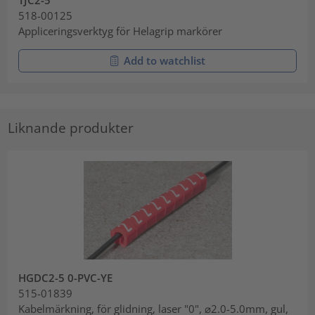
TJC2-5
518-00125
Appliceringsverktyg för Helagrip markörer
Add to watchlist
Liknande produkter
HGDC2-5 0-PVC-YE
515-01839
Kabelmärkning, för glidning, laser "0", ⌀2.0-5.0mm, gul,