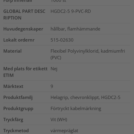
Förp innehåll
1000
st
GLOBAL PART DESC
HGDC2-5 9-PVC-RD
RIPTION
Huvudegenskaper
hållbar, flamhämmande
Lokalt ordernr
515-02630
Material
Flexibel Polyvinylklorid, kadmiumfri
(PVC)
Med plats för etikett
Nej
ETIM
Märktext
9
Produktfamilj
Helagrip, chevronklippt, HGDC2-5
Produktgrupp
Förtryckt kabelmärkning
Tryckfärg
Vit (WH)
Tryckmetod
värmepräglat