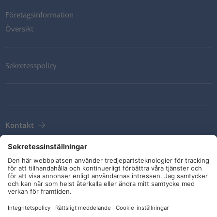
Företagsinformation
Översikt
Sekretesspolicy
Kontakt
Newsletter
Leveransvillkor
Riktlinjer och åtaganden
Sociala medier