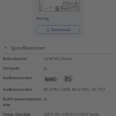
Ritning
Download
Specifikationer
Brännbarhet
UL94 V0 (3mm)
Förtryckt
Ja
Godkännanden
Godkännanden
BS-2782-540B, BS-6746C, IEC 757
RoHS överensstämm
Ja
else
Temp. Område
-65°C till +105°C (+135°C korta