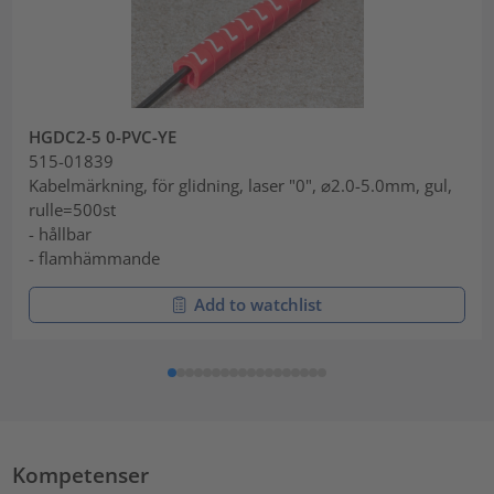
HGDC2-5 0-PVC-YE
515-01839
Kabelmärkning, för glidning, laser "0", ⌀2.0-5.0mm, gul,
rulle=500st
- hållbar
- flamhämmande
Add to watchlist
Kompetenser