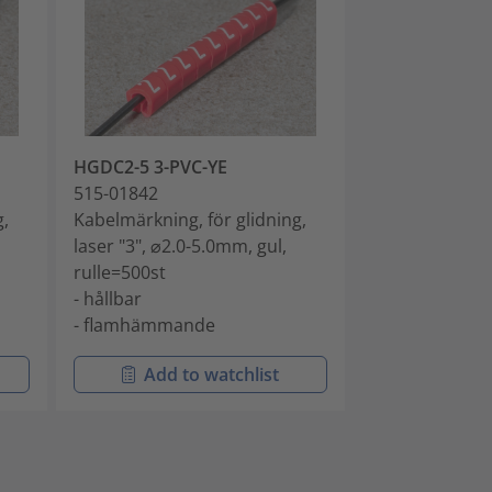
HGDC2-5 3-PVC-YE
HGDC2-5 4-PV
515-01842
515-01843
g,
Kabelmärkning, för glidning,
Kabelmärkning,
laser "3", ⌀2.0-5.0mm, gul,
laser "4", ⌀2.0
rulle=500st
rulle=500st
- hållbar
- hållbar
- flamhämmande
- flamhämma
Add to watchlist
Add t