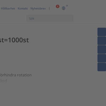
SE
0
Hållbarhet
Kontakt
Nyhetsbrev
 st=1000st
förhindra rotation
rgkod