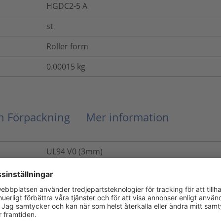
HGDC2-5 A
st
Roller form
0.00015
kg
ch Förpackning
Mer information
UL94 V0 (3mm)
Ja
Nej
Ja