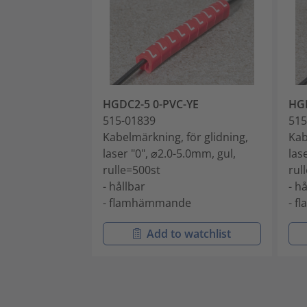
HGDC2-5 0-PVC-YE
HGD
515-01839
515
Kabelmärkning, för glidning,
Kab
laser "0", ⌀2.0-5.0mm, gul,
las
rulle=500st
rul
- hållbar
- h
- flamhämmande
- 
Add to watchlist