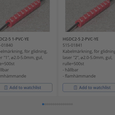
C2-5 1-PVC-YE
HGDC2-5 2-PVC-YE
-01840
515-01841
elmärkning, för glidning,
Kabelmärkning, för glidnin
er "1", ⌀2.0-5.0mm, gul,
laser "2", ⌀2.0-5.0mm, gul,
le=500st
rulle=500st
ållbar
- hållbar
flamhämmande
- flamhämmande
Add to watchlist
Add to watchlist