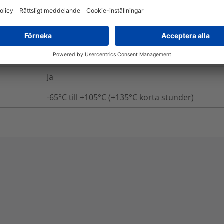
BS-2782-540B, BS-6746C, IEC 757
5975-99-765-2580
Ja
-65°C till +105°C (+135°C korta stunder)