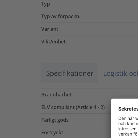
Typ
Typ av förpackn.
Variant
Vikt/enhet
Specifikationer
Logistik o
Brännbarhet
ELV compliant (Article 4 - 2)
Farligt gods
Förtryckt