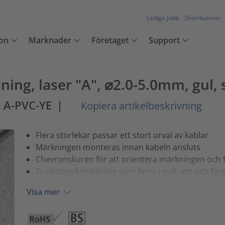
Lediga jobb
Distributörer
on
Marknader
Företaget
Support
ning, laser "A", ⌀2.0-5.0mm, gul,
 A-PVC-YE
|
Kopiera artikelbeskrivning
Flera storlekar passar ett stort urval av kablar
Märkningen monteras innan kabeln ansluts
Chevronskuren för att orientera märkningen och 
Traditionell märkning som finns i gult, vitt och fä
Visa mer