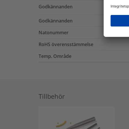
Godkännanden
Godkännanden
Natonummer
RoHS överensstämmelse
Temp. Område
Tillbehör