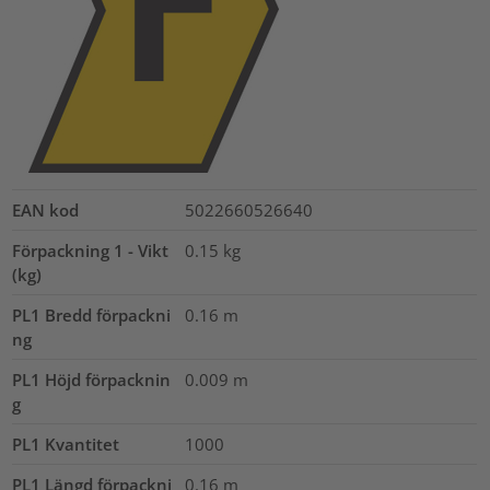
EAN kod
5022660526640
Förpackning 1 - Vikt
0.15
kg
(kg)
PL1 Bredd förpackni
0.16
m
ng
PL1 Höjd förpacknin
0.009
m
g
PL1 Kvantitet
1000
PL1 Längd förpackni
0.16
m