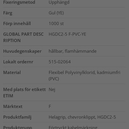
Fixeringsmetod
Upphängd
Färg
Gul (YE)
Förp innehåll
1000
st
GLOBAL PART DESC
HGDC2-5 F-PVC-YE
RIPTION
Huvudegenskaper
hållbar, flamhämmande
Lokalt ordernr
515-02064
Material
Flexibel Polyvinylklorid, kadmiumfri
(PVC)
Med plats för etikett
Nej
ETIM
Märktext
F
Produktfamilj
Helagrip, chevronklippt, HGDC2-5
Produktgrupp
Förtryckt kabelmärkning