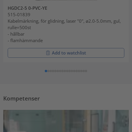
HGDC2-5 0-PVC-YE
515-01839
Kabelmärkning, för glidning, laser "0", ⌀2.0-5.0mm, gul,
rulle=500st
- hållbar
- flamhämmande
Add to watchlist
Kompetenser