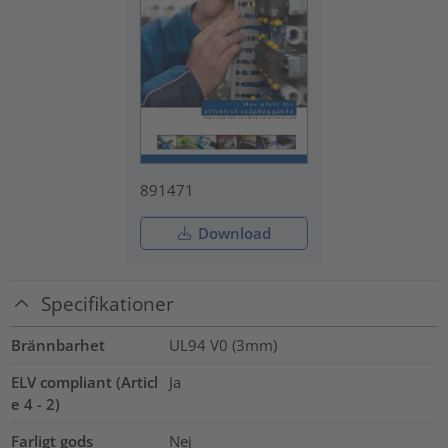
891471
Download
Specifikationer
Brännbarhet
UL94 V0 (3mm)
ELV compliant (Articl
Ja
e 4 - 2)
Farligt gods
Nej