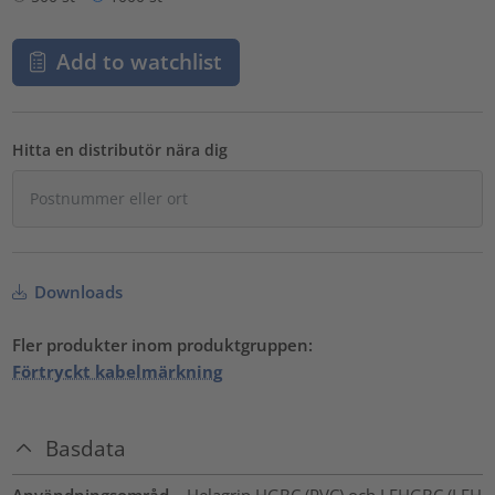
Add to watchlist
Hitta en distributör nära dig
Downloads
Fler produkter inom produktgruppen:
Förtryckt kabelmärkning
Basdata
Användningsområd
Helagrip HGBC (PVC) och LFHGBC (LFH