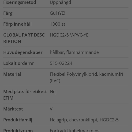
Fixeringsmetod
Upphängd
Färg
Gul (YE)
Förp innehåll
1000
st
GLOBAL PART DESC
HGDC2-5 V-PVC-YE
RIPTION
Huvudegenskaper
hållbar, flamhämmande
Lokalt ordernr
515-02224
Material
Flexibel Polyvinylklorid, kadmiumfri
(PVC)
Med plats för etikett
Nej
ETIM
Märktext
V
Produktfamilj
Helagrip, chevronklippt, HGDC2-5
Produktgrupp
Förtryckt kabelmärkning