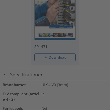
891471
Download
Specifikationer
Brännbarhet
UL94 V0 (3mm)
ELV compliant (Articl
Ja
e 4 - 2)
Farligt gods
Nej