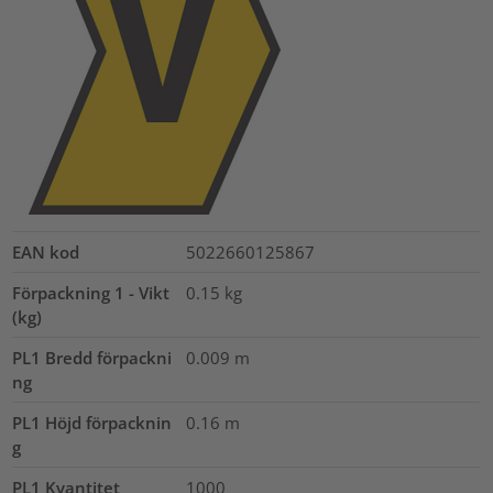
EAN kod
5022660125867
Förpackning 1 - Vikt
0.15
kg
(kg)
PL1 Bredd förpackni
0.009
m
ng
PL1 Höjd förpacknin
0.16
m
g
PL1 Kvantitet
1000