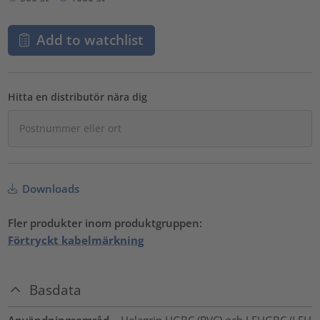
Add to watchlist
Hitta en distributör nära dig
Downloads
Fler produkter inom produktgruppen:
Förtryckt kabelmärkning
Basdata
Användningsområd
Helagrip HGBC (PVC) och LFHGBC (LFH