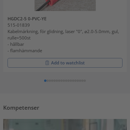
HGDC2-5 0-PVC-YE
515-01839
Kabelmärkning, för glidning, laser "0", ⌀2.0-5.0mm, gul,
rulle=500st
- hållbar
- flamhämmande
Add to watchlist
Kompetenser