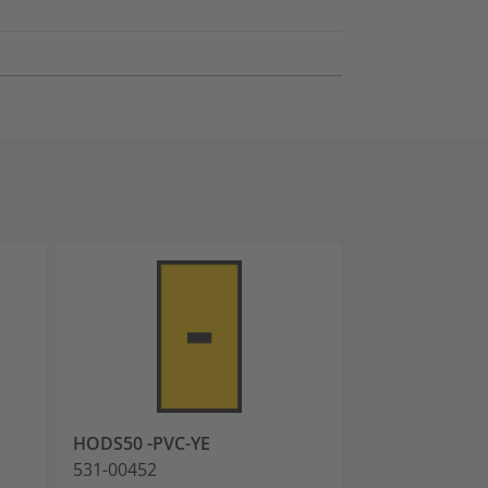
HODS50 -PVC-YE
HODS50 A-PVC
531-00452
531-15014