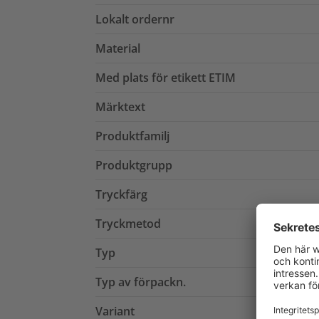
Lokalt ordernr
Material
Med plats för etikett ETIM
Märktext
Produktfamilj
Produktgrupp
Tryckfärg
Tryckmetod
Typ
Typ av förpackn.
Variant