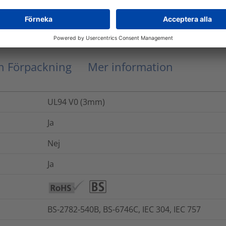
0.0001
kg
ch Förpackning
Mer information
UL94 V0 (3mm)
Ja
Nej
Ja
BS-2782-540B, BS-6746C, IEC 304, IEC 757