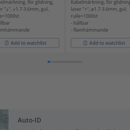
elmärkning, för glidning,
Kabelmärkning, för glidnin
er "⏚", ⌀1.7-3.6mm, gul,
laser "+", ⌀1.7-3.6mm, gul,
le=1000st
rulle=1000st
ållbar
- hållbar
flamhämmande
- flamhämmande
Add to watchlist
Add to watchlist
Auto-ID