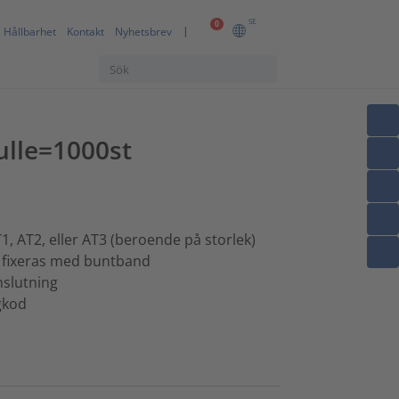
SE
0
Hållbarhet
Kontakt
Nyhetsbrev
rulle=1000st
, AT2, eller AT3 (beroende på storlek)
, fixeras med buntband
slutning
rgkod