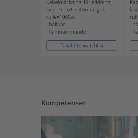
Kabelmärkning, för glidning,
Kab
laser "/", ⌀1.7-3.6mm, gul,
las
rulle=1000st
rul
- hållbar
- h
- flamhämmande
- 
Add to watchlist
Kompetenser