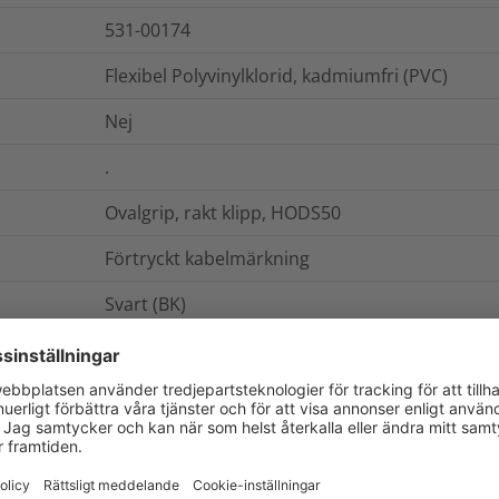
531-00174
Flexibel Polyvinylklorid, kadmiumfri (PVC)
Nej
.
Ovalgrip, rakt klipp, HODS50
Förtryckt kabelmärkning
Svart (BK)
laser
HODS50 .
rulle
Roller form