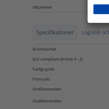
Vikt/enhet
Specifikationer
Logistik o
Brännbarhet
ELV compliant (Article 4 - 2)
Farligt gods
Förtryckt
Godkännanden
Godkännanden