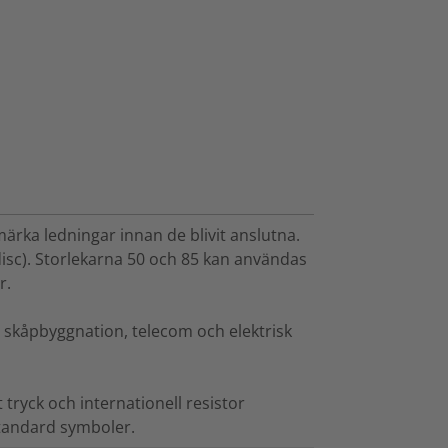
rka ledningar innan de blivit anslutna.
disc). Storlekarna 50 och 85 kan användas
r.
lt skåpbyggnation, telecom och elektrisk
t tryck och internationell resistor
standard symboler.