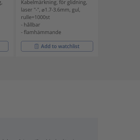
g,
Kabelmärkning, för glidning,
Kabelmärkning,
laser "-", ⌀1.7-3.6mm, gul,
laser "A", ⌀1.7
rulle=1000st
rulle=1000st
- hållbar
- hållbar
- flamhämmande
- flamhämma
Add to watchlist
Add t