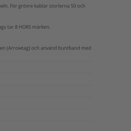
ln. För grövre kablar storlerna 50 och
ags tar 8 HO85 märken.
aren (Arrowtag) och använd buntband med