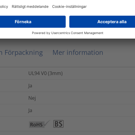
Roller form
0.0002
kg
ch Förpackning
Mer information
UL94 V0 (3mm)
Ja
Nej
Ja