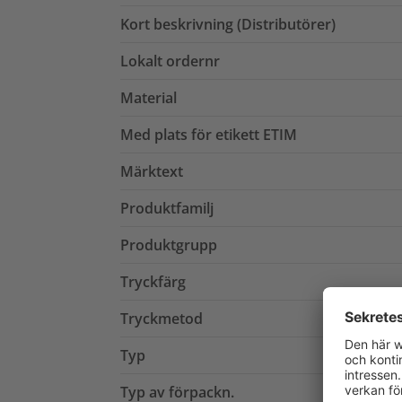
Kort beskrivning (Distributörer)
Lokalt ordernr
Material
Med plats för etikett ETIM
Märktext
Produktfamilj
Produktgrupp
Tryckfärg
Tryckmetod
Typ
Typ av förpackn.