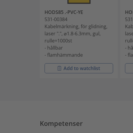
HODS85 .-PVC-YE
HOD
531-00384
531
Kabelmärkning, för glidning,
Kab
laser ".", ⌀1.8-6.3mm, gul,
las
rulle=1000st
rul
- hållbar
- h
- flamhämmande
- 
Add to watchlist
Kompetenser