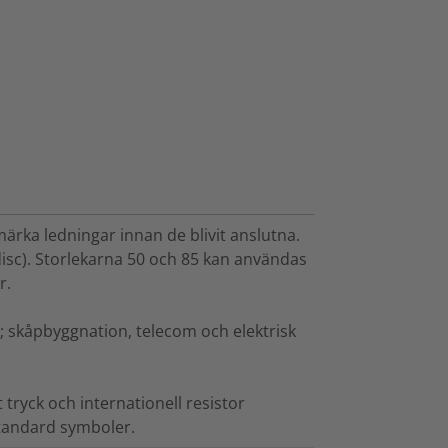
rka ledningar innan de blivit anslutna.
disc). Storlekarna 50 och 85 kan användas
r.
lt; skåpbyggnation, telecom och elektrisk
t tryck och internationell resistor
standard symboler.