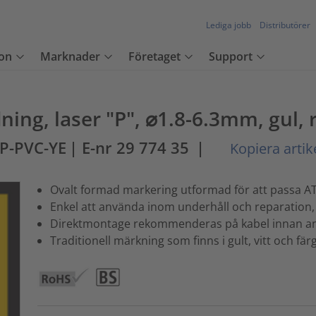
Lediga jobb
Distributörer
on
Marknader
Företaget
Support
ning, laser "P", ⌀1.8-6.3mm, gul, 
P-PVC-YE
| E-nr 29 774 35
|
Kopiera artik
Ovalt formad markering utformad för att passa AT1
Enkel att använda inom underhåll och reparation
Direktmontage rekommenderas på kabel innan an
Traditionell märkning som finns i gult, vitt och fä