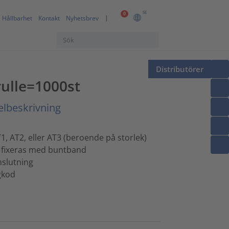
SE
0
Hållbarhet
Kontakt
Nyhetsbrev
Distributörer
rulle=1000st
elbeskrivning
, AT2, eller AT3 (beroende på storlek)
, fixeras med buntband
slutning
rgkod