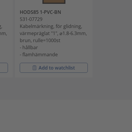
HODS85 1-PVC-BN
HODS85 2-PV
531-07729
531-07730
g,
Kabelmärkning, för glidning,
Kabelmärkning,
3mm,
värmepräglat "1", ⌀1.8-6.3mm,
värmepräglat 
brun, rulle=1000st
röd, rulle=100
- hållbar
- hållbar
- flamhämmande
- flamhämma
Add to watchlist
Add t