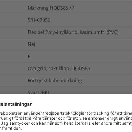
Märkning HODS85 /P
531-07950
Flexibel Polyvinylklorid, kadmiumfri (PVC)
Nej
P
Ovalgrip, rakt klipp, HODS85
Förtryckt kabelmärkning
Svart (BK)
laser
HODS85 P
rulle