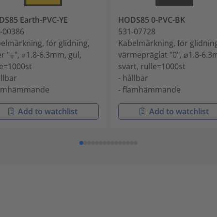
S85 Earth-PVC-YE
HODS85 0-PVC-BK
-00386
531-07728
elmärkning, för glidning,
Kabelmärkning, för glidnin
er "⏚", ⌀1.8-6.3mm, gul,
värmepräglat "0", ⌀1.8-6.
le=1000st
svart, rulle=1000st
ållbar
- hållbar
flamhämmande
- flamhämmande
Add to watchlist
Add to watchlist