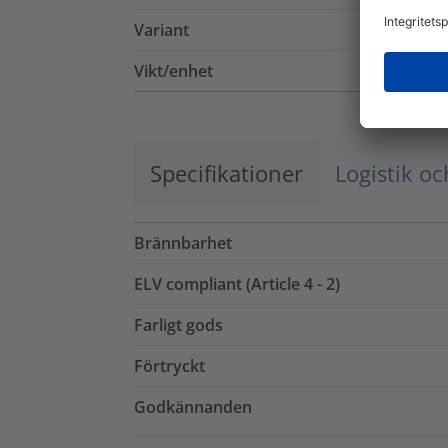
Variant
Vikt/enhet
Specifikationer
Logistik o
Brännbarhet
ELV compliant (Article 4 - 2)
Farligt gods
Förtryckt
Godkännanden