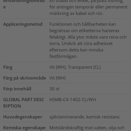
Användningsområd
En snabb och enkel, på-plats lösning,
e
för antingen temporär eller permanent
märkning av kabel och rör.
Appliceringsmetod
Funktionen och hållbarheten kan
begränsas om etiketterna hanteras
felaktigt. Alla ytor måste vara rena och
torra. Undvik att röra adhesivet
eftersom detta kan minska
fästförmågan.
Färg
Vit (WH), Transparent (CL)
Färg på skrivområde
Vit (WH)
Förp innehåll
30
st
GLOBAL PART DESC
HSMB-C4-1402-CL/WH
RIPTION
Huvudegenskaper
självlaminerande, kemisk resistans
Kemiska egenskape
Motståndskraftig mot vatten, olja och