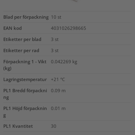
Blad per förpackning
10
st
EAN kod
4031026298665
Etiketter per blad
3
st
Etiketter per rad
3
st
Förpackning 1 - Vikt
0.042269
kg
(kg)
Lagringstemperatur
+21 °C
PL1 Bredd förpackni
0.09
m
ng
PL1 Höjd förpacknin
0.01
m
g
PL1 Kvantitet
30