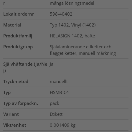
r
många lösningsmedel
Lokalt ordernr
598-40402
Material
Typ 1402, Vinyl (1402)
Produktfamilj
HELASIGN 1402, häfte
Produktgrupp
Självlaminerande etiketter och
flaggetiketter, manuell märkning
Självhäftande (Ja/Ne
Ja
j)
Tryckmetod
manuellt
Typ
HSMB-C4
Typ av förpackn.
pack
Variant
Etikett
Vikt/enhet
0.001409
kg