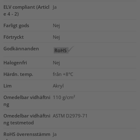
ELV compliant (Articl
Ja
e 4 - 2)
Farligt gods
Nej
Förtryckt
Nej
Godkännanden
Halogenfri
Nej
Härdn. temp.
från +8°C
Lim
Akryl
Omedelbar vidhäftni
110
g/cm²
ng
Omedelbar vidhäftni
ASTM D2979-71
ng testmetod
RoHS överensstämm
Ja