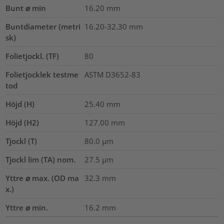
Bunt ⌀ min
16.20
mm
Buntdiameter (metri
16.20-32.30
mm
sk)
Folietjockl. (TF)
80
Folietjocklek testme
ASTM D3652-83
tod
Höjd (H)
25.40
mm
Höjd (H2)
127.00
mm
Tjockl (T)
80.0
µm
Tjockl lim (TA) nom.
27.5
µm
Yttre ⌀ max. (OD ma
32.3
mm
x.)
Yttre ⌀ min.
16.2
mm