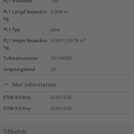
PL1 Kvantitet
150
PL1 Längd förpackni
0.058
m
ng
PL1 Typ
påse
PL1 Volym förpackni
0.000129978
m³
ng
Tullstatnummer
39199080
Ursprungsland
DE
Mer information
ETIM 8.0 Key
EC001530
ETIM 9.0 Key
EC001530
Tillbehör