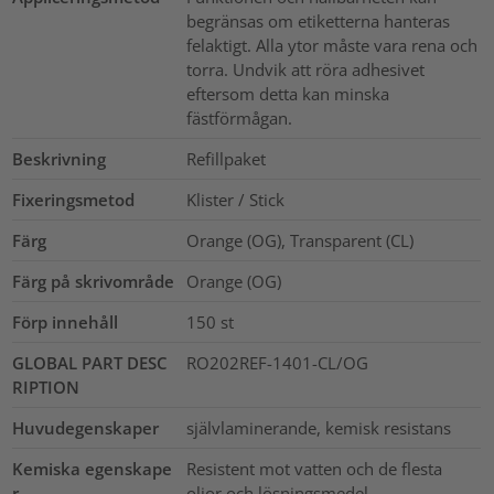
begränsas om etiketterna hanteras
felaktigt. Alla ytor måste vara rena och
torra. Undvik att röra adhesivet
eftersom detta kan minska
fästförmågan.
Beskrivning
Refillpaket
Fixeringsmetod
Klister / Stick
Färg
Orange (OG), Transparent (CL)
Färg på skrivområde
Orange (OG)
Förp innehåll
150
st
GLOBAL PART DESC
RO202REF-1401-CL/OG
RIPTION
Huvudegenskaper
självlaminerande, kemisk resistans
Kemiska egenskape
Resistent mot vatten och de flesta
r
oljor och lösningsmedel