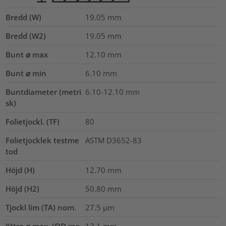
Bredd (W)
19.05
mm
Bredd (W2)
19.05
mm
Bunt ⌀ max
12.10
mm
Bunt ⌀ min
6.10
mm
Buntdiameter (metri
6.10-12.10
mm
sk)
Folietjockl. (TF)
80
Folietjocklek testme
ASTM D3652-83
tod
Höjd (H)
12.70
mm
Höjd (H2)
50.80
mm
Tjockl lim (TA) nom.
27.5
µm
Yttre ⌀ max. (OD ma
12.1
mm