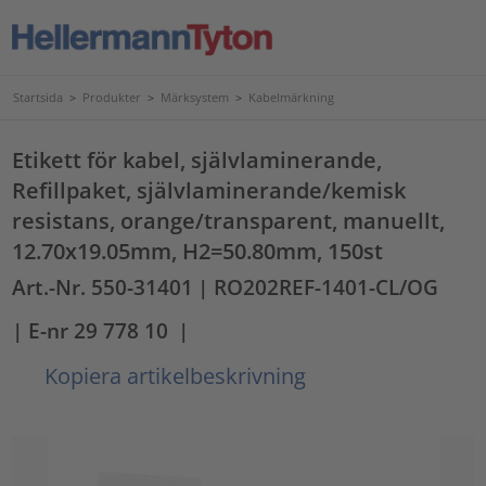
Startsida
>
Produkter
>
Märksystem
>
Kabelmärkning
Etikett för kabel, självlaminerande,
Refillpaket, självlaminerande/kemisk
resistans, orange/transparent, manuellt,
12.70x19.05mm, H2=50.80mm, 150st
Art.-Nr. 550-31401
| RO202REF-1401-CL/OG
| E-nr 29 778 10
|
Kopiera artikelbeskrivning