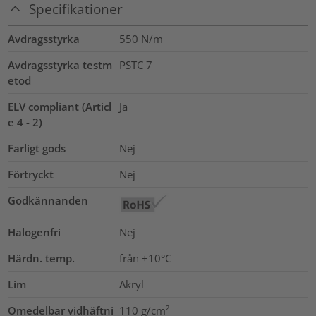
Specifikationer
Avdragsstyrka
550 N/m
Avdragsstyrka testm
PSTC 7
etod
ELV compliant (Articl
Ja
e 4 - 2)
Farligt gods
Nej
Förtryckt
Nej
Godkännanden
Halogenfri
Nej
Härdn. temp.
från +10°C
Lim
Akryl
Omedelbar vidhäftni
110
g/cm²