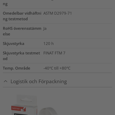
ng
Omedelbar vidhäftni
ASTM D2979-71
ng testmetod
RoHS överensstämm
Ja
else
Skjuvstyrka
120
h
Skjuvstyrka testmet
FINAT FTM 7
od
Temp. Område
-40°C till +80°C
Logistik och Förpackning