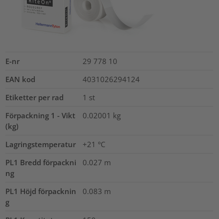
E-nr
29 778 10
EAN kod
4031026294124
Etiketter per rad
1
st
Förpackning 1 - Vikt
0.02001
kg
(kg)
Lagringstemperatur
+21 °C
PL1 Bredd förpackni
0.027
m
ng
PL1 Höjd förpacknin
0.083
m
g