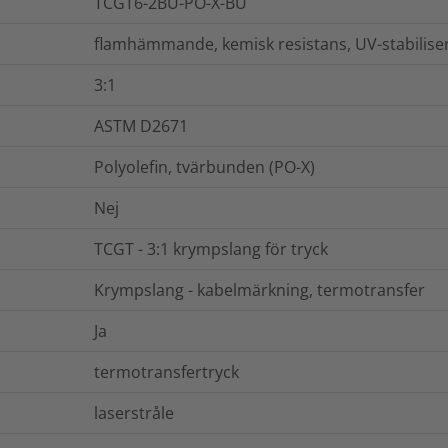
TCGT6-2BU-PO-X-BU
flamhämmande, kemisk resistans, UV-stabilise
3:1
ASTM D2671
Polyolefin, tvärbunden (PO-X)
Nej
TCGT - 3:1 krympslang för tryck
Krympslang - kabelmärkning, termotransfer
Ja
termotransfertryck
laserstråle