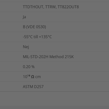
TTDTHOUT, TTRW, TT822OUT8
Ja
B (VDE 0530)
-55°C till +135°C
Nej
MIL-STD-202H Method 215K
0.20
%
10¹⁶ Ω cm
ASTM D257