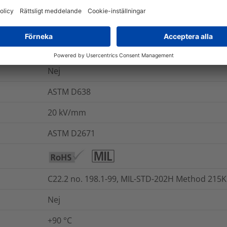
ASTM D638
Ja
300
%
Nej
ASTM D638
20
kV/mm
ASTM D2671
C22.2 no. 198.1-99, MIL-STD-202H Method 215K
Nej
+90 °C