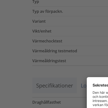
Typ
Typ av förpackn.
Variant
Vikt/enhet
Värmechocktest
Värmeåldring testmetod
Värmeåldringstest
Specifikationer
Logistik o
Draghållfasthet