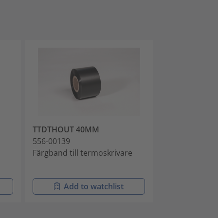
TTDTHOUT 40MM
TTRW 30MM
556-00139
556-00125
Färgband till termoskrivare
Termotransfer
krympslang
Add to watchlist
Add t