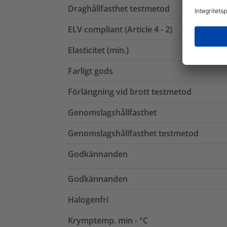
Draghållfasthet testmetod
ELV compliant (Article 4 - 2)
Elasticitet (min.)
Farligt gods
Förlängning vid brott testmetod
Genomslagshållfasthet
Genomslagshållfasthet testmetod
Godkännanden
Godkännanden
Halogenfri
Krymptemp. min - °C