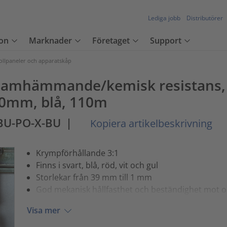
Lediga jobb
Distributörer
on
Marknader
Företaget
Support
rollpaneler och apparatskåp
 flamhämmande/kemisk resistans, 
.0mm, blå, 110m
BU-PO-X-BU
|
Kopiera artikelbeskrivning
Krympförhållande 3:1
Finns i svart, blå, röd, vit och gul
Storlekar från 39 mm till 1 mm
God mekanisk hållfasthet och beständighet mot o
Visa mer