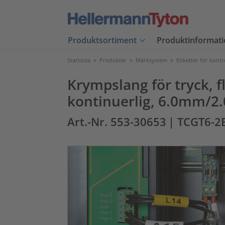
Produktsortiment
Produktinformati
Startsida
>
Produkter
>
Märksystem
>
Etiketter för kont
Krympslang för tryck,
kontinuerlig, 6.0mm/2
Art.-Nr. 553-30653
| TCGT6-2