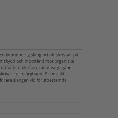
n kontinuerlig slang och är skrivbar på
skt skydd och motstånd mot organiska
 utmärkt utskriftsresultat varje gång.
krivare och färgband för perfekt
rforera slangen vid förutbestämda