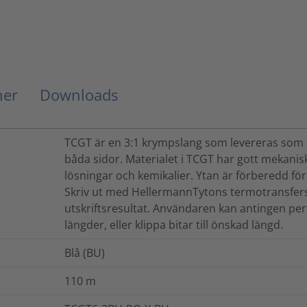
ner
Downloads
TCGT är en 3:1 krympslang som levereras som e
båda sidor. Materialet i TCGT har gott mekani
lösningar och kemikalier. Ytan är förberedd för
Skriv ut med HellermannTytons termotransfers
utskriftsresultat. Användaren kan antingen pe
längder, eller klippa bitar till önskad längd.
Blå (BU)
110
m