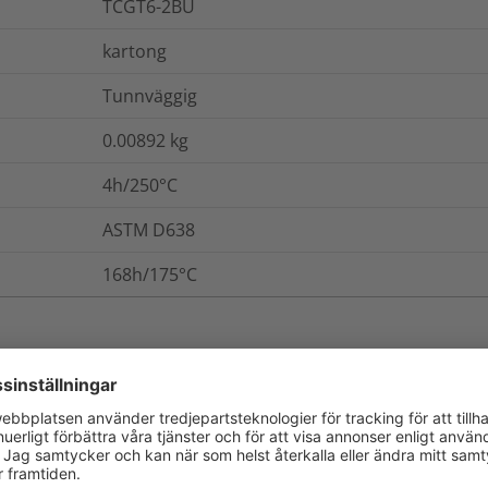
TCGT6-2BU
kartong
Tunnväggig
0.00892
kg
4h/250°C
ASTM D638
168h/175°C
ch Förpackning
Mer information
11.00
N/mm²