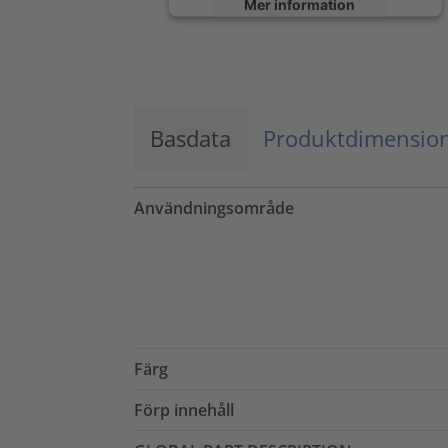
Mer information
Godkänn
powered by
Usercentrics Consent
Management Platform
Basdata
Produktdimensio
Användningsområde
Färg
Förp innehåll