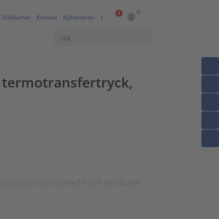
SE
0
Hållbarhet
Kontakt
Nyhetsbrev
termotransfertryck,
rganiska lösningsmedel och kemikalier