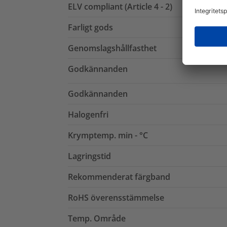
ELV compliant (Article 4 - 2)
Farligt gods
Genomslagshållfasthet
Godkännanden
Godkännanden
Halogenfri
Krymptemp. min - °C
Lagringstid
Rekommenderat färgband
RoHS överensstämmelse
Temp. Område