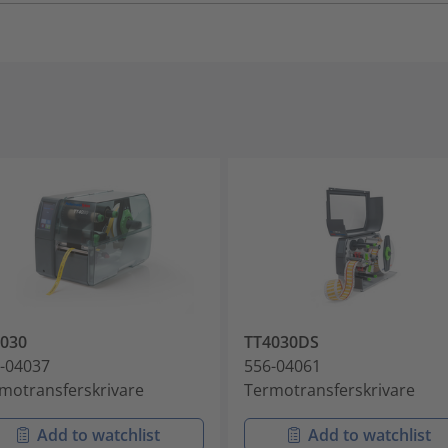
030
TT4030DS
-04037
556-04061
motransferskrivare
Termotransferskrivare
Add to watchlist
Add to watchlist