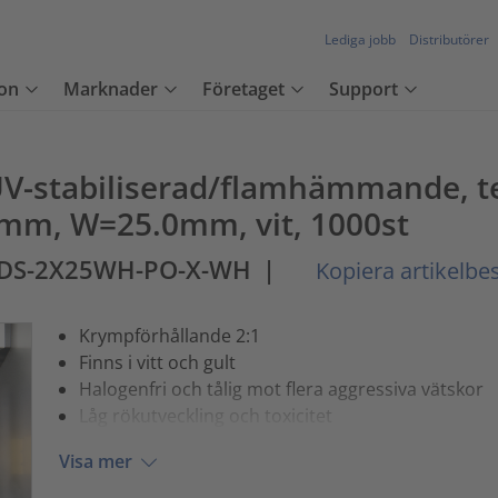
Lediga jobb
Distributörer
on
Marknader
Företaget
Support
UV-stabiliserad/flamhämmande, t
mm, W=25.0mm, vit, 1000st
1DS-2X25WH-PO-X-WH
|
Kopiera artikelbe
Krympförhållande 2:1
Finns i vitt och gult
Halogenfri och tålig mot flera aggressiva vätskor
Låg rökutveckling och toxicitet
Visa mer