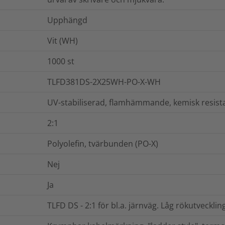
Upphängd
Vit (WH)
1000
st
TLFD381DS-2X25WH-PO-X-WH
UV-stabiliserad, flamhämmande, kemisk resist
2:1
Polyolefin, tvärbunden (PO-X)
Nej
Ja
TLFD DS - 2:1 för bl.a. järnväg. Låg rökutvecklin