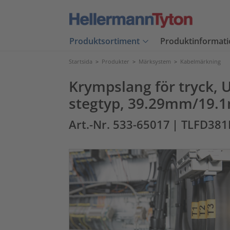
Produktsortiment
Produktinformati
Startsida
>
Produkter
>
Märksystem
>
Kabelmärkning
Krympslang för tryck, 
stegtyp, 39.29mm/19.1
Art.-Nr. 533-65017
| TLFD38