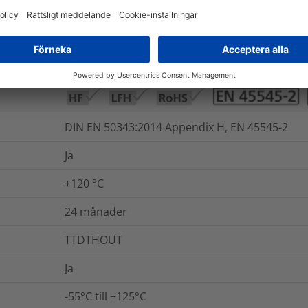
Ja
Nej
19.7
kV/mm
DIN EN 50343:2014 Appendix H, EN 45545-2
Ja
+120 °C
24 månader
TTDTHOUT
Ja
-55°C till +125°C