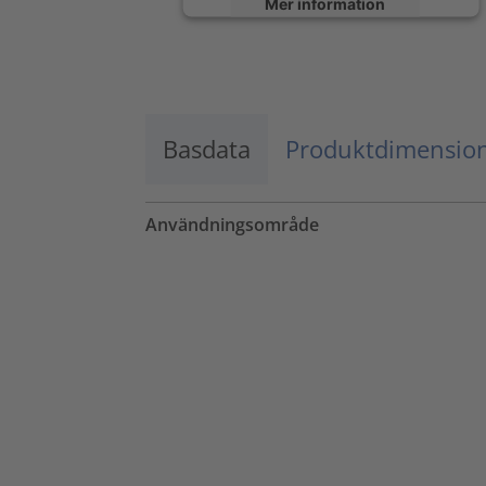
Mer information
Godkänn
powered by
Usercentrics Consent
Management Platform
Basdata
Produktdimensio
Användningsområde