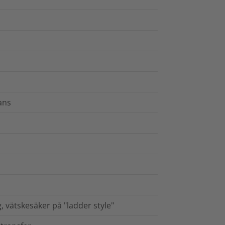
ans
g, vätskesäker på "ladder style"