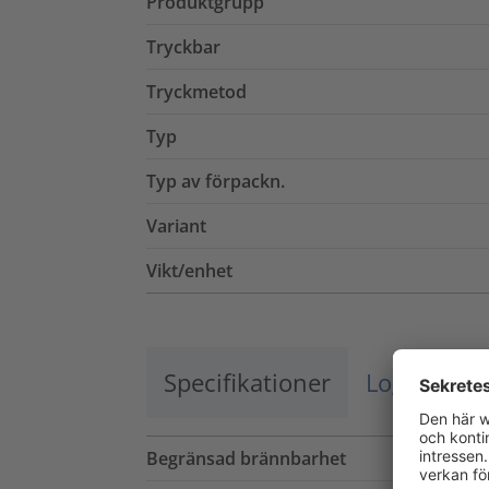
Produktgrupp
Tryckbar
Tryckmetod
Typ
Typ av förpackn.
Variant
Vikt/enhet
Specifikationer
Logistik o
Begränsad brännbarhet