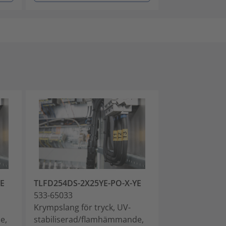
YE
TLFD254DS-2X25YE-PO-X-YE
TLFD381DS-1X
533-65033
533-65034
Krympslang för tryck, UV-
Krympslang för
e,
stabiliserad/flamhämmande,
stabiliserad/