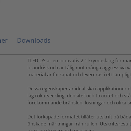
ner
Downloads
TLFD DS är en innovativ 2:1 krympslang för mär
brandrisk och är tålig mot många aggressiva v
material är förkapat och levereras i ett lämplig
Dessa egenskaper är idealiska i applikationer 
låg rökutveckling, densitet och toxicitet och st
förekommande bränslen, lösningar och olika 
Det förkapade formatet tillåter utskrift på båd
önskade märkningar från rullen. Utskriftsresu
urval av skrivare och mjukvara.