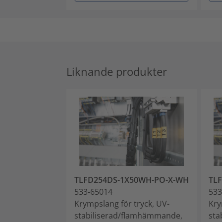
Liknande produkter
TLFD254DS-1X50WH-PO-X-WH
TL
533-65014
533
Krympslang för tryck, UV-
Kry
stabiliserad/flamhämmande,
sta