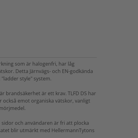
kning som är halogenfri, har låg
ätskor. Detta Järnvägs- och EN-godkända
t "ladder style" system.
där brandsäkerhet är ett krav. TLFD DS har
år också emot organiska vätskor, vanligt
smörjmedel.
a sidor och användaren är fri att plocka
ltatet blir utmärkt med HellermannTytons