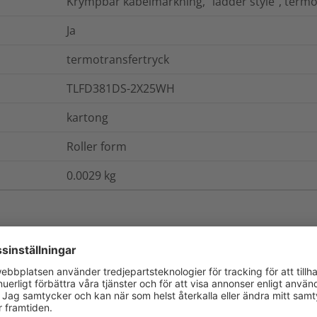
Krympbar kabelmärkning, "ladder style", termo
Ja
termotransfertryck
TLFD381DS-2X25WH
kartong
Roller form
0.0029
kg
ch Förpackning
Mer information
Ja