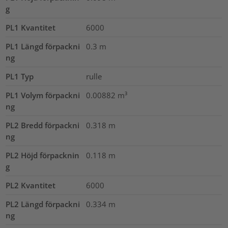
g
PL1 Kvantitet
6000
PL1 Längd förpackni
0.3
m
ng
PL1 Typ
rulle
PL1 Volym förpackni
0.00882
m³
ng
PL2 Bredd förpackni
0.318
m
ng
PL2 Höjd förpacknin
0.118
m
g
PL2 Kvantitet
6000
PL2 Längd förpackni
0.334
m
ng