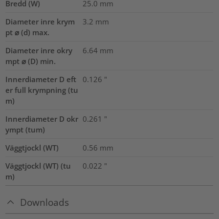
Bredd (W)
25.0
mm
Diameter inre krym
3.2
mm
pt ⌀ (d) max.
Diameter inre okry
6.64
mm
mpt ⌀ (D) min.
Innerdiameter D eft
0.126
"
er full krympning (tu
m)
Innerdiameter D okr
0.261
"
ympt (tum)
Väggtjockl (WT)
0.56
mm
Väggtjockl (WT) (tu
0.022
"
m)
Downloads