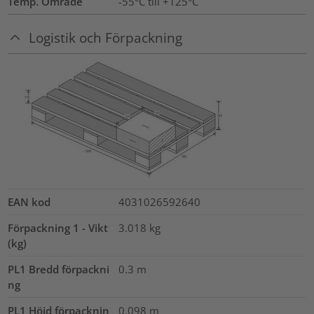
Temp. Område
-55°C till +125°C
Logistik och Förpackning
EAN kod
4031026592640
Förpackning 1 - Vikt
3.018
kg
(kg)
PL1 Bredd förpackni
0.3
m
ng
PL1 Höjd förpacknin
0.098
m