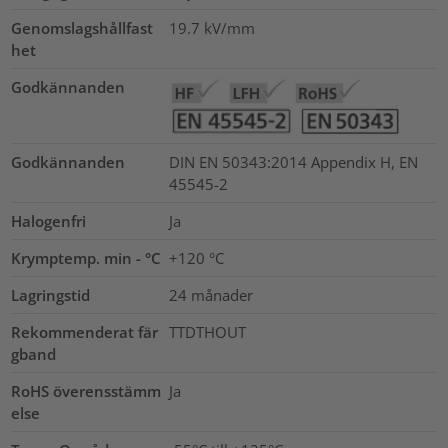
Genomslagshållfast
19.7
kV/mm
het
Godkännanden
Godkännanden
DIN EN 50343:2014 Appendix H, EN
45545-2
Halogenfri
Ja
Krymptemp. min - °C
+120 °C
Lagringstid
24 månader
Rekommenderat fär
TTDTHOUT
gband
RoHS överensstämm
Ja
else