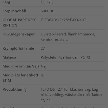
Färg
Gul (YE)
Förp innehåll
6000
st
GLOBAL PART DESC
TLFD64DS-2X25YE-PO-X-YE
RIPTION
Huvudegenskaper
UV-stabiliserad, flamhämmande,
kemisk resistans
Krympförhållande
2:1
Material
Polyolefin, tvärbunden (PO-X)
Med inre lim (Ja/Nej)
Nej
Med plats för etikett
Ja
ETIM
Produktfamilj
TLFD DS - 2:1 för bl.a. järnväg. Låg
rökutveckling, vätskesäker på "ladder
style"