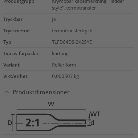
Produktgrupp
Krympbar kabelmärkning, "ladder
style", termotransfer
Tryckbar
Ja
Tryckmetod
termotransfertryck
Typ
TLFD64DS-2X25YE
Typ av förpackn.
kartong
Variant
Roller form
Vikt/enhet
0.000503
kg
Produktdimensioner