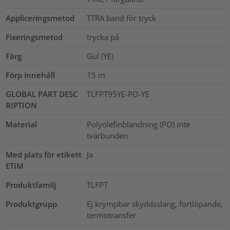
Appliceringsmetod
TTRA band för tryck
Fixeringsmetod
trycka på
Färg
Gul (YE)
Förp innehåll
15
m
GLOBAL PART DESC
TLFPT95YE-PO-YE
RIPTION
Material
Polyolefinblandning (PO) inte
tvärbunden
Med plats för etikett
Ja
ETIM
Produktfamilj
TLFPT
Produktgrupp
Ej krympbar skyddsslang, fortlöpande,
termotransfer