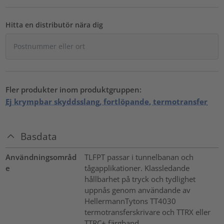
Hitta en distributör nära dig
Fler produkter inom produktgruppen:
Ej krympbar skyddsslang, fortlöpande, termotransfer
Basdata
Användningsområd
TLFPT passar i tunnelbanan och
e
tågapplikationer. Klassledande
hållbarhet på tryck och tydlighet
uppnås genom användande av
HellermannTytons TT4030
termotransferskrivare och TTRX eller
TTRC+ färgband.