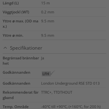
Längd (L)
15
m
Väggtjockl (WT)
0.2
mm
Yttre ⌀ max. (OD ma
9.5
mm
x.)
Yttre ⌀ min.
9.5
mm
Specifikationer
Begränsad brännbar
Ja
het
Godkännanden
Godkännanden
London Underground RSE STD 013
Rekommenderat fär
TTRC+, TTDTHOUT
gband
Temp. Område
-40°C till +90°C, (+160°C, for 200 h)