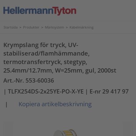
Startsida
>
Produkter
>
Märksystem
>
Kabelmärkning
Krympslang för tryck, UV-
stabiliserad/flamhämmande,
termotransfertryck, stegtyp,
25.4mm/12.7mm, W=25mm, gul, 2000st
Art.-Nr. 553-60036
| TLFX254DS-2x25YE-PO-X-YE
| E-nr 29 417 97
Kopiera artikelbeskrivning
|