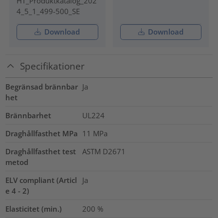
HT_Produktkatalog_202
4_5_1_499-500_SE
Download
Download
Specifikationer
Begränsad brännbar
Ja
het
Brännbarhet
UL224
Draghållfasthet MPa
11
MPa
Draghållfasthet test
ASTM D2671
metod
ELV compliant (Articl
Ja
e 4 - 2)
Elasticitet (min.)
200
%