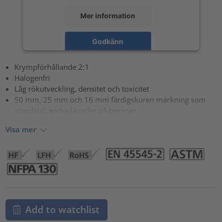
Mer information
Godkänn
powered by
Usercentrics Consent Management Platform
Krympförhållande 2:1
Halogenfri
Låg rökutveckling, densitet och toxicitet
50 mm, 25 mm och 16 mm färdigskuren märkning som
standard, andra längder på begäran
Visa mer
Add to watchlist