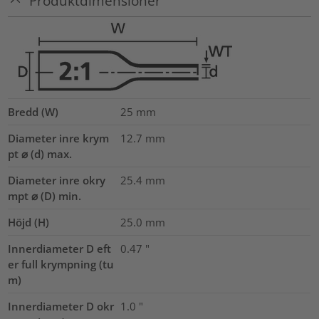
Produktdimensioner
Bredd (W)
25
mm
Diameter inre krym
12.7
mm
pt ⌀ (d) max.
Diameter inre okry
25.4
mm
mpt ⌀ (D) min.
Höjd (H)
25.0
mm
Innerdiameter D eft
0.47
"
er full krympning (tu
m)
Innerdiameter D okr
1.0
"