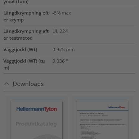
ympt (tum)
Längdkrympning eft
-5% max
er krymp
Längdkrympning eft
UL 224
er testmetod
Väggtjockl (WT)
0.925
mm
Väggtjockl (WT) (tu
0.036
"
m)
Downloads