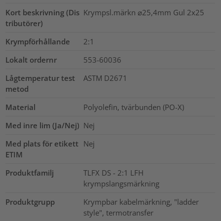
Kort beskrivning (Dis
Krympsl.märkn ⌀25,4mm Gul 2x25
tributörer)
Krympförhållande
2:1
Lokalt ordernr
553-60036
Lågtemperatur test
ASTM D2671
metod
Material
Polyolefin, tvärbunden (PO-X)
Med inre lim (Ja/Nej)
Nej
Med plats för etikett
Nej
ETIM
Produktfamilj
TLFX DS - 2:1 LFH
krympslangsmärkning
Produktgrupp
Krympbar kabelmärkning, "ladder
style", termotransfer