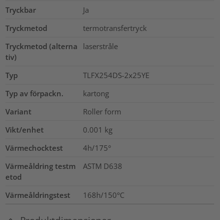
Tryckbar
Ja
Tryckmetod
termotransfertryck
Tryckmetod (alterna
laserstråle
tiv)
Typ
TLFX254DS-2x25YE
Typ av förpackn.
kartong
Variant
Roller form
Vikt/enhet
0.001
kg
Värmechocktest
4h/175°
Värmeåldring testm
ASTM D638
etod
Värmeåldringstest
168h/150°C