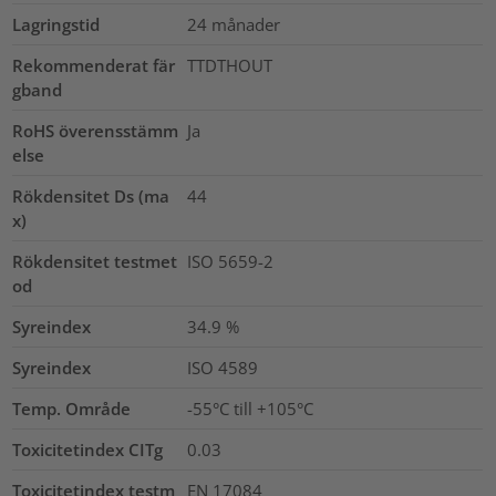
Lagringstid
24 månader
Rekommenderat fär
TTDTHOUT
gband
RoHS överensstämm
Ja
else
Rökdensitet Ds (ma
44
x)
Rökdensitet testmet
ISO 5659-2
od
Syreindex
34.9
%
Syreindex
ISO 4589
Temp. Område
-55°C till +105°C
Toxicitetindex CITg
0.03
Toxicitetindex testm
EN 17084