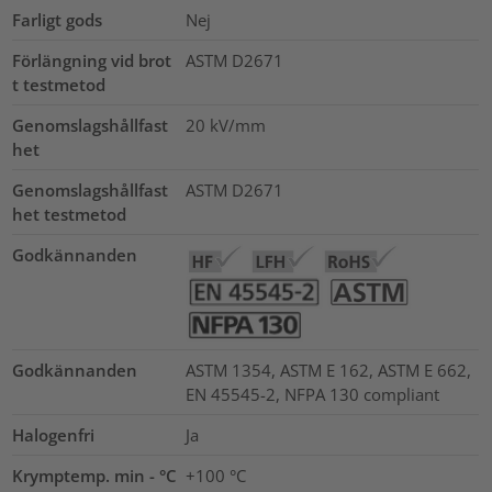
Farligt gods
Nej
Förlängning vid brot
ASTM D2671
t testmetod
Genomslagshållfast
20
kV/mm
het
Genomslagshållfast
ASTM D2671
het testmetod
Godkännanden
Godkännanden
ASTM 1354, ASTM E 162, ASTM E 662,
EN 45545-2, NFPA 130 compliant
Halogenfri
Ja
Krymptemp. min - °C
+100 °C