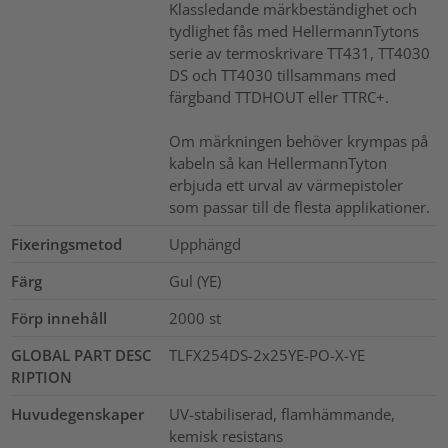
Klassledande märkbeständighet och
tydlighet fås med HellermannTytons
serie av termoskrivare TT431, TT4030
DS och TT4030 tillsammans med
färgband TTDHOUT eller TTRC+.
Om märkningen behöver krympas på
kabeln så kan HellermannTyton
erbjuda ett urval av värmepistoler
som passar till de flesta applikationer.
Fixeringsmetod
Upphängd
Färg
Gul (YE)
Förp innehåll
2000
st
GLOBAL PART DESC
TLFX254DS-2x25YE-PO-X-YE
RIPTION
Huvudegenskaper
UV-stabiliserad, flamhämmande,
kemisk resistans