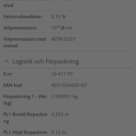
etod
Vattenabsorbtion
0.15
%
Volymresistans
10¹⁴ Ω cm
Volymresistans test
ASTM D257
metod
Logistik och Förpackning
E-nr
29 417 97
EAN kod
4031026426167
Förpackning 1 - Vikt
2.900001
kg
(kg)
PL1 Bredd förpackni
0.333
m
ng
PL1 Höjd förpacknin
0.12
m