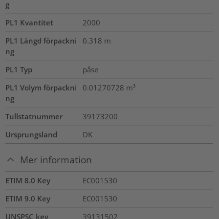
g
PL1 Kvantitet
2000
PL1 Längd förpackni
0.318
m
ng
PL1 Typ
påse
PL1 Volym förpackni
0.01270728
m³
ng
Tullstatnummer
39173200
Ursprungsland
DK
Mer information
ETIM 8.0 Key
EC001530
ETIM 9.0 Key
EC001530
UNSPSC key
39131502