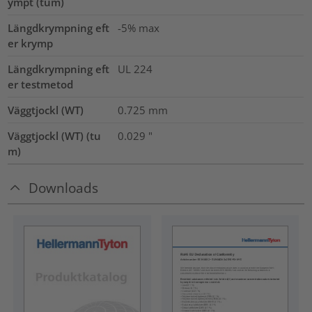
ympt (tum)
Längdkrympning eft
-5% max
er krymp
Längdkrympning eft
UL 224
er testmetod
Väggtjockl (WT)
0.725
mm
Väggtjockl (WT) (tu
0.029
"
m)
Downloads