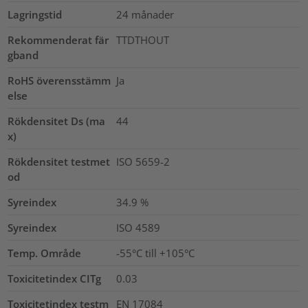
Lagringstid
24 månader
Rekommenderat fär
TTDTHOUT
gband
RoHS överensstämm
Ja
else
Rökdensitet Ds (ma
44
x)
Rökdensitet testmet
ISO 5659-2
od
Syreindex
34.9
%
Syreindex
ISO 4589
Temp. Område
-55°C till +105°C
Toxicitetindex CITg
0.03
Toxicitetindex testm
EN 17084