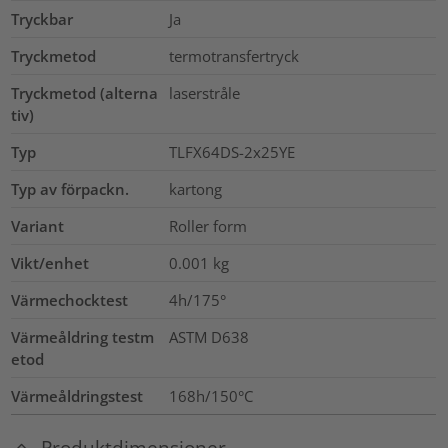
Tryckbar
Ja
Tryckmetod
termotransfertryck
Tryckmetod (alterna
laserstråle
tiv)
Typ
TLFX64DS-2x25YE
Typ av förpackn.
kartong
Variant
Roller form
Vikt/enhet
0.001
kg
Värmechocktest
4h/175°
Värmeåldring testm
ASTM D638
etod
Värmeåldringstest
168h/150°C
Produktdimensioner