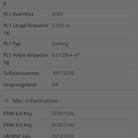
g
PL1 Kvantitet
6000
PL1 Längd förpackni
0.335
m
ng
PL1 Typ
kartong
PL1 Volym förpackni
0.012864
m³
ng
Tullstatnummer
39173200
Ursprungsland
DK
Mer information
ETIM 8.0 Key
EC001530
ETIM 9.0 Key
EC001530
UNSPSC key
39131502