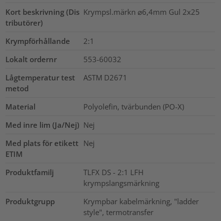
Kort beskrivning (Dis
Krympsl.märkn ⌀6,4mm Gul 2x25
tributörer)
Krympförhållande
2:1
Lokalt ordernr
553-60032
Lågtemperatur test
ASTM D2671
metod
Material
Polyolefin, tvärbunden (PO-X)
Med inre lim (Ja/Nej)
Nej
Med plats för etikett
Nej
ETIM
Produktfamilj
TLFX DS - 2:1 LFH
krympslangsmärkning
Produktgrupp
Krympbar kabelmärkning, "ladder
style", termotransfer