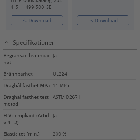
4_5_1_499-500_SE
Download
Download
Specifikationer
Begränsad brännbar
Ja
het
Brännbarhet
UL224
Draghållfasthet MPa
11
MPa
Draghållfasthet test
ASTM D2671
metod
ELV compliant (Articl
Ja
e 4 - 2)
Elasticitet (min.)
200
%