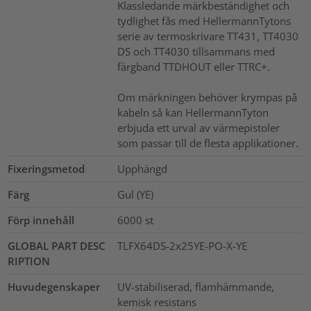
Klassledande märkbeständighet och
tydlighet fås med HellermannTytons
serie av termoskrivare TT431, TT4030
DS och TT4030 tillsammans med
färgband TTDHOUT eller TTRC+.
Om märkningen behöver krympas på
kabeln så kan HellermannTyton
erbjuda ett urval av värmepistoler
som passar till de flesta applikationer.
Fixeringsmetod
Upphängd
Färg
Gul (YE)
Förp innehåll
6000
st
GLOBAL PART DESC
TLFX64DS-2x25YE-PO-X-YE
RIPTION
Huvudegenskaper
UV-stabiliserad, flamhämmande,
kemisk resistans