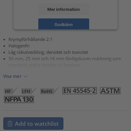
Mer information
Godkänn
powered by
Usercentrics Consent Management Platform
Krympförhållande 2:1
Halogenfri
Låg rökutveckling, densitet och toxicitet
50 mm, 25 mm och 16 mm färdigskuren märkning som
standard, andra längder på begäran
Visa mer
Add to watchlist