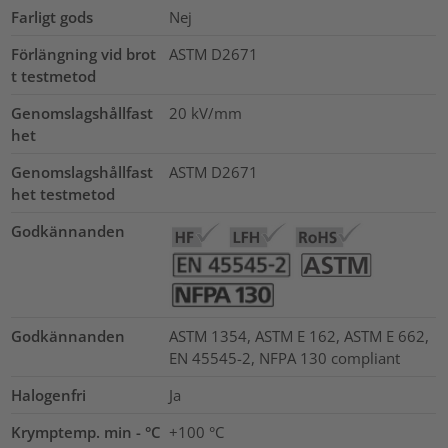
Farligt gods
Nej
Förlängning vid brot
ASTM D2671
t testmetod
Genomslagshållfast
20
kV/mm
het
Genomslagshållfast
ASTM D2671
het testmetod
Godkännanden
Godkännanden
ASTM 1354, ASTM E 162, ASTM E 662,
EN 45545-2, NFPA 130 compliant
Halogenfri
Ja
Krymptemp. min - °C
+100 °C