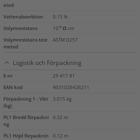
etod
Vattenabsorbtion
0.15
%
Volymresistans
10¹⁴ Ω cm
Volymresistans test
ASTM D257
metod
Logistik och Förpackning
E-nr
29 417 81
EAN kod
4031026426211
Förpackning 1 - Vikt
3.015
kg
(kg)
PL1 Bredd förpackni
0.32
m
ng
PL1 Höjd förpacknin
0.12
m