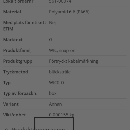
Lokalt ordernr
561-00074
Material
Polyamid 6.6 (PA66)
Med plats för etikett
Nej
ETIM
Märktext
G
Produktfamilj
WIC, snap-on
Produktgrupp
Förtryckt kabelmärkning
Tryckmetod
bläckstråle
Typ
WIC0-G
Typ av förpackn.
box
Variant
Annan
Vikt/enhet
0.000155
kg
Produktdimensioner