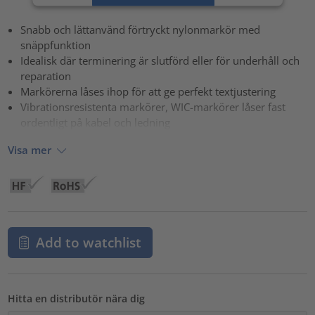
powered by
Usercentrics Consent Management Platform
Snabb och lättanvänd förtryckt nylonmarkör med
snäppfunktion
Idealisk där terminering är slutförd eller för underhåll och
reparation
Markörerna låses ihop för att ge perfekt textjustering
Vibrationsresistenta markörer, WIC-markörer låser fast
ordentligt på kabel och ledning
Visa mer
Add to watchlist
Hitta en distributör nära dig