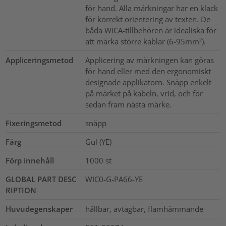
för hand. Alla märkningar har en klack
för korrekt orientering av texten. De
båda WICA-tillbehören är idealiska för
att märka större kablar (6-95mm²).
Appliceringsmetod
Applicering av märkningen kan göras
för hand eller med den ergonomiskt
designade applikatorn. Snäpp enkelt
på märket på kabeln, vrid, och för
sedan fram nästa märke.
Fixeringsmetod
snäpp
Färg
Gul (YE)
Förp innehåll
1000
st
GLOBAL PART DESC
WIC0-G-PA66-YE
RIPTION
Huvudegenskaper
hållbar, avtagbar, flamhämmande