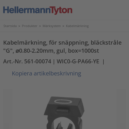
Startsida
>
Produkter
>
Märksystem
>
Kabelmärkning
Kabelmärkning, för snäppning, bläckstråle
"G", ⌀0.80-2.20mm, gul, box=1000st
Art.-Nr. 561-00074
| WIC0-G-PA66-YE
|
Kopiera artikelbeskrivning