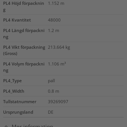
PL4 Höjd förpacknin
1.152
m
g
PL4 Kvantitet
48000
PL4 Längd förpackni
1.2
m
ng
PL4 Vikt förpackning
213.664
kg
(Gross)
PL4 Volym förpackni
1.106
m³
ng
PL4_Type
pall
PL4_Width
0.8
m
Tullstatnummer
39269097
Ursprungsland
DE
Mer information