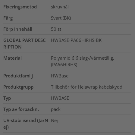
Fixeringsmetod
skruvhål
Färg
Svart (BK)
Förp innehåll
50
st
GLOBAL PART DESC
HWBASE-PA66HIRHS-BK
RIPTION
Material
Polyamid 6.6 slag-/värmetålig,
(PA66HIRHS)
Produktfamilj
HWBase
Produktgrupp
Tillbehör för Helawrap kabelskydd
Typ
HWBASE
Typ av förpackn.
pack
UV-stabiliserad (Ja/N
Nej
ej)