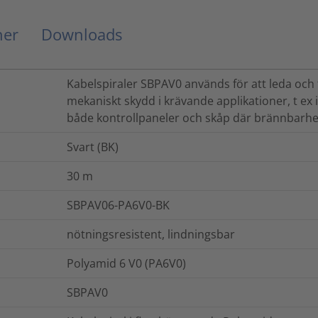
ner
Downloads
Kabelspiraler SBPAV0 används för att leda oc
mekaniskt skydd i krävande applikationer, t ex i
både kontrollpaneler och skåp där brännbarhe
Svart (BK)
30
m
SBPAV06-PA6V0-BK
nötningsresistent, lindningsbar
Polyamid 6 V0 (PA6V0)
SBPAV0