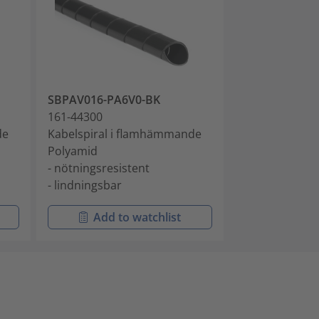
SBPAV016-PA6V0-BK
161-44300
de
Kabelspiral i flamhämmande
Polyamid
- nötningsresistent
- lindningsbar
Add to watchlist