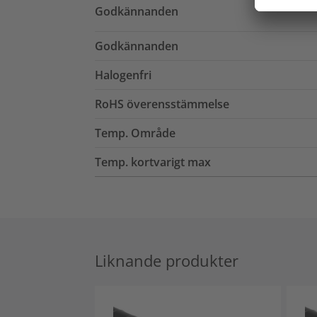
Godkännanden
Godkännanden
Halogenfri
RoHS överensstämmelse
Temp. Område
Temp. kortvarigt max
Liknande produkter