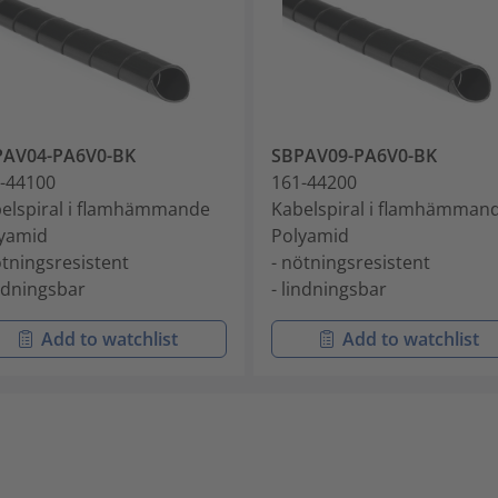
PAV04-PA6V0-BK
SBPAV09-PA6V0-BK
-44100
161-44200
elspiral i flamhämmande
Kabelspiral i flamhämman
yamid
Polyamid
ötningsresistent
- nötningsresistent
indningsbar
- lindningsbar
Add to watchlist
Add to watchlist