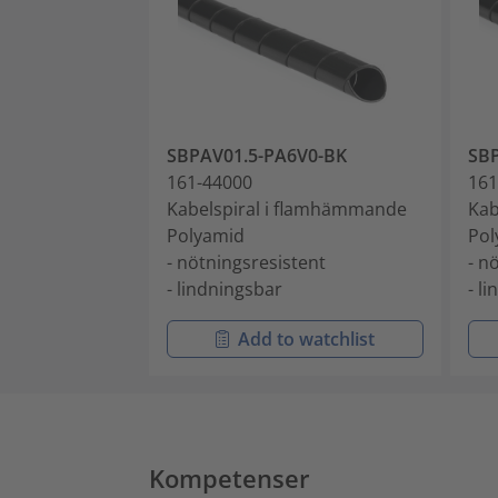
SBPAV01.5-PA6V0-BK
SB
161-44000
161
Kabelspiral i flamhämmande
Kab
Polyamid
Pol
- nötningsresistent
- n
- lindningsbar
- l
Add to watchlist
Kompetenser