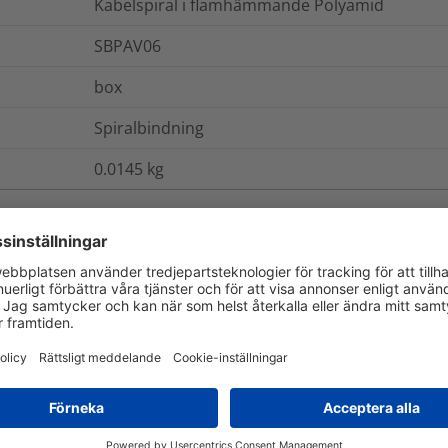
Kabelspiral i flamhämmande Polyamid
SBPAV06
box
Spiralbindning
0.0145
kg
ch Förpackning
Mer information
UL94 V0
Ja
Nej