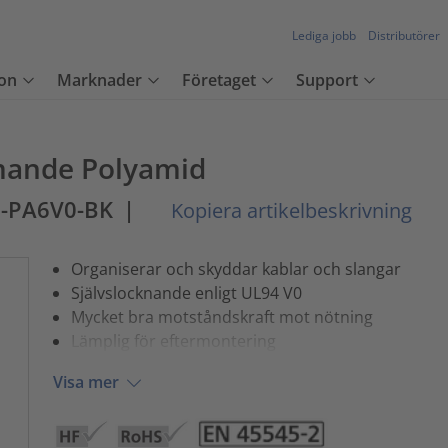
Lediga jobb
Distributörer
on
Marknader
Företaget
Support
mande Polyamid
-PA6V0-BK
|
Kopiera artikelbeskrivning
Organiserar och skyddar kablar och slangar
Självslocknande enligt UL94 V0
Mycket bra motståndskraft mot nötning
Lämplig för eftermontering
Visa mer