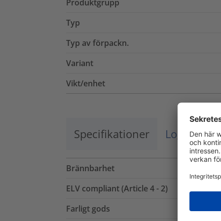
Produktgrupp
Typ
Typ av förpackn.
Variant
Vikt/enhet
Specifikationer
Logistik o
Brännbarhet
ELV compliant (Article 4 - 2)
Farligt gods