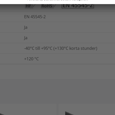
EN 45545-2
Ja
Ja
-40°C till +95°C (+130°C korta stunder)
+120
°C