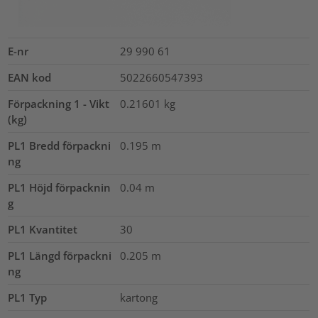
E-nr
29 990 61
EAN kod
5022660547393
Förpackning 1 - Vikt
0.21601
kg
(kg)
PL1 Bredd förpackni
0.195
m
ng
PL1 Höjd förpacknin
0.04
m
g
PL1 Kvantitet
30
PL1 Längd förpackni
0.205
m
ng
PL1 Typ
kartong