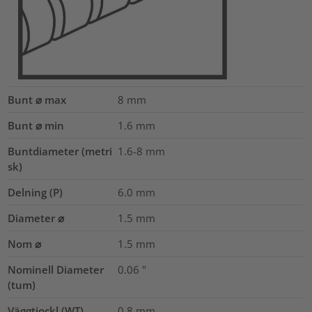
Bunt ⌀ max
8
mm
Bunt ⌀ min
1.6
mm
Buntdiameter (metri
1.6-8
mm
sk)
Delning (P)
6.0
mm
Diameter ⌀
1.5
mm
Nom ⌀
1.5
mm
Nominell Diameter
0.06
"
(tum)
Väggtjockl (WT)
0.8
mm