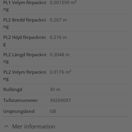
PL1 Volym förpackni
0.001599
m³
ng
PL2 Bredd förpackni
0.267
m
ng
PL2 Höjd förpacknin
0.216
m
g
PL2 Längd förpackni
0.3048
m
ng
PL2 Volym förpackni
0.0176
m³
ng
Rullängd
30
m
Tullstatnummer
39269097
Ursprungsland
GB
Mer information