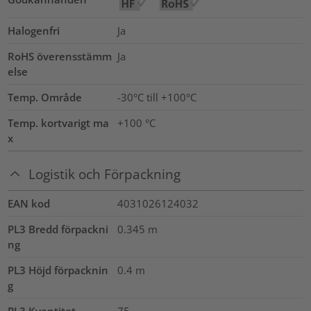
Halogenfri
Ja
RoHS överensstämm
Ja
else
Temp. Område
-30°C till +100°C
Temp. kortvarigt ma
+100
°C
x
Logistik och Förpackning
EAN kod
4031026124032
PL3 Bredd förpackni
0.345
m
ng
PL3 Höjd förpacknin
0.4
m
g
PL3 Kvantitet
75