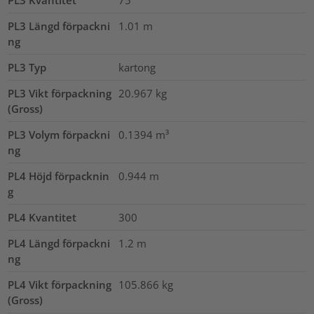
PL3 Längd förpackni
1.01
m
ng
PL3 Typ
kartong
PL3 Vikt förpackning
20.967
kg
(Gross)
PL3 Volym förpackni
0.1394
m³
ng
PL4 Höjd förpacknin
0.944
m
g
PL4 Kvantitet
300
PL4 Längd förpackni
1.2
m
ng
PL4 Vikt förpackning
105.866
kg
(Gross)