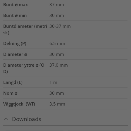
Bunt ⌀ max
37
mm
Bunt ⌀ min
30
mm
Buntdiameter (metri
30-37
mm
sk)
Delning (P)
6.5
mm
Diameter ⌀
30
mm
Diameter yttre ⌀ (O
37.0
mm
D)
Längd (L)
1
m
Nom ⌀
30
mm
Väggtjockl (WT)
3.5
mm
Downloads