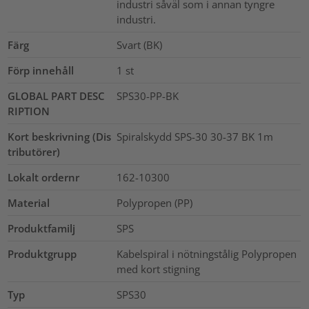
industri såväl som i annan tyngre
industri.
Färg
Svart (BK)
Förp innehåll
1
st
GLOBAL PART DESC
SPS30-PP-BK
RIPTION
Kort beskrivning (Dis
Spiralskydd SPS-30 30-37 BK 1m
tributörer)
Lokalt ordernr
162-10300
Material
Polypropen (PP)
Produktfamilj
SPS
Produktgrupp
Kabelspiral i nötningstålig Polypropen
med kort stigning
Typ
SPS30