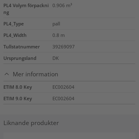
PL4 Volym förpackni
0.906
m³
ng
PL4_Type
pall
PL4_Width
0.8
m
Tullstatnummer
39269097
Ursprungsland
DK
Mer information
ETIM 8.0 Key
EC002604
ETIM 9.0 Key
EC002604
Liknande produkter