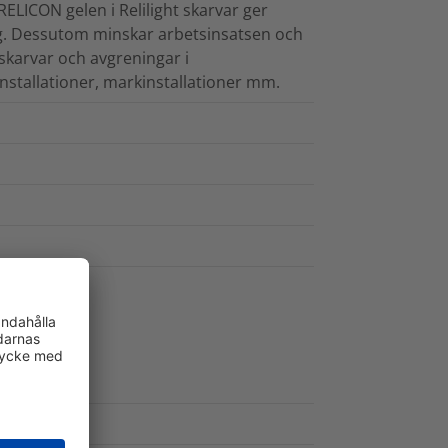
RELICON gelen i Relilight skarvar ger
teg. Dessutom minskar arbetsinsatsen och
 skarvar och avgreningar i
nstallationer, markinstallationer mm.