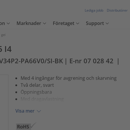
Lediga jobb
Distributörer
on
Marknader
Företaget
Support
 gel
5 I4
t V34P2-PA66V0/SI-BK
| E-nr 07 028 42
|
Med 4 ingångar för avgrening och skarvning
Två delar, svart
Öppningsbara
Med dragavlastning
Visa mer