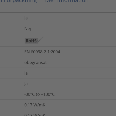
Ja
Nej
EN 60998-2-1:2004
obegränsat
Ja
Ja
-30°C to +130°C
0.17
W/mK
0.17
W/mK