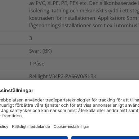
av PVC, XLPE, PE, PEX etc. Den silikonbaserade 
isolering, tätning och mekaniskt skydd i ett s
kostnaden för installationen. Applikation: Som
lågspänningsinstallationer som t ex i utomhusi
3
Svart (BK)
1
Påse
Relilight V34P2-PA66V0/SI-BK
Gjutformarna fyllda med RELICON gel
Adapter för dragavlastning
Installationsanvisningar
Anslutningsklämma 3x1,5mm² till 3x4mm²
Skruvar
Gelskarv Relilight V 2.75 I4