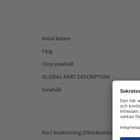
Antal ledare
Färg
Förp innehåll
GLOBAL PART DESCRIPTION
Innehåll
Kort beskrivning (Distributörer)