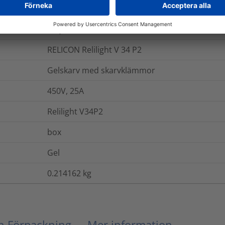
435-01657
Polyamid 6.6 V0 (PA66V0), Silikon (SI)
RELICON Relilight V 34 P2
Gelskarv med skarvklämmor
450V, 25A
Relilight V34P2
box
Gel
0.214162
kg
ch Förpackning
Mer information