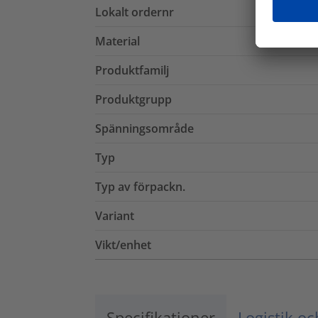
Lokalt ordernr
Material
Produktfamilj
Produktgrupp
Spänningsområde
Typ
Typ av förpackn.
Variant
Vikt/enhet
Specifikationer
Logistik o