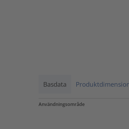
Godkänn
powered by
Usercentrics Consent
Management Platform
Basdata
Produktdimensio
Användningsområde