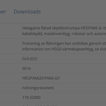
ner
Downloads
Helagaine flätad skyddsstrumpa HEGPA66 är ide
kabelskydd, maskinverktyg, robotar och autom
Fransning av flätningen kan undvikas genom a
information om HSG0 värmekapverktyg, se slute
Grå (GY)
50
m
HEGPA6620-PA66-GY
nötningsresistent
170-22000