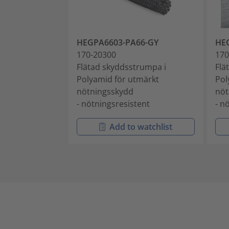
HEGPA6603-PA66-GY
HE
170-20300
170
Flätad skyddsstrumpa i
Flä
Polyamid för utmärkt
Pol
nötningsskydd
nöt
- nötningsresistent
- n
Add to watchlist