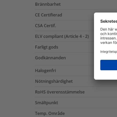
Brännbarhet
CE Certifierad
CSA Certif.
ELV compliant (Article 4 - 2)
Farligt gods
Godkännanden
Halogenfri
Nötningshärdighet
RoHS överensstämmelse
Smältpunkt
Temp. Område