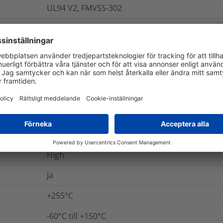
UL94 V2, FMVSS-302
Nej
Nej
Ja
Nej
Ja
High
Ja
+255°C
-60°C till +150°C