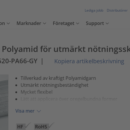
Lediga jobb
Distributörer
on
Marknader
Företaget
Support
i Polyamid för utmärkt nötningss
620-PA66-GY
|
Kopiera artikelbeskrivning
Tillverkad av kraftigt Polyamidgarn
Utmärkt nötningsbeständighet
Mycket flexibel
Lätt att applicera över oregelbundna former
Visa mer