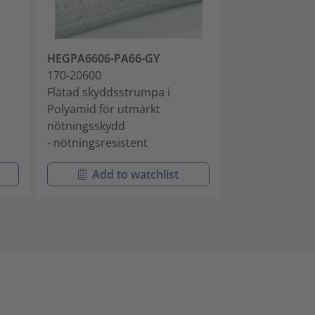
HEGPA6606-PA66-GY
HEGPA6608-P
170-20600
170-20800
Flätad skyddsstrumpa i
Flätad skydds
Polyamid för utmärkt
Polyamid för 
nötningsskydd
nötningsskyd
- nötningsresistent
- nötningsresi
Add to watchlist
Add t