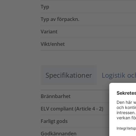
Typ
Typ av förpackn.
Variant
Vikt/enhet
Specifikationer
Logistik o
Brännbarhet
ELV compliant (Article 4 - 2)
Farligt gods
Godkännanden