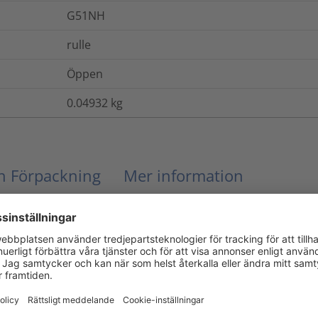
G51NH
rulle
Öppen
0.04932
kg
ch Förpackning
Mer information
UL94 HB
Ja
Nej