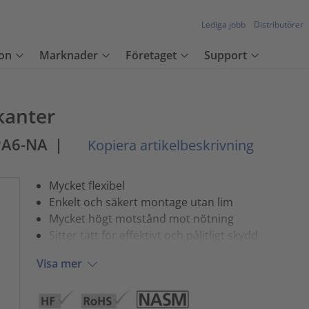
Lediga jobb
Distributörer
on
Marknader
Företaget
Support
kanter
PA6-NA
|
Kopiera artikelbeskrivning
Mycket flexibel
Enkelt och säkert montage utan lim
Mycket högt motstånd mot nötning
Sitter tätt för effektivt och pålitligt skydd
Visa mer