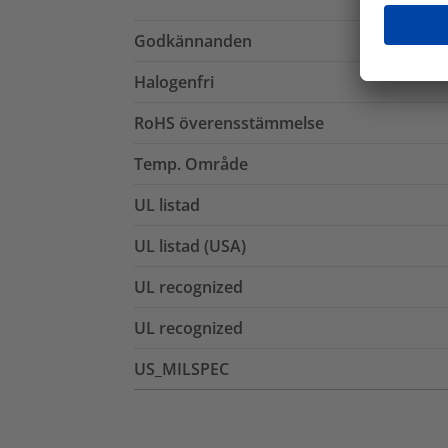
Godkännanden
Halogenfri
RoHS överensstämmelse
Temp. Område
UL listad
UL listad (USA)
UL recognized
UL recognized
US_MILSPEC