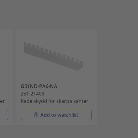
G51ND-PA6-NA
G51NE-PA6-N
251-21409
251-21509
ter
Kabelskydd för skarpa kanter
Kabelskydd för
Add to watchlist
Add t