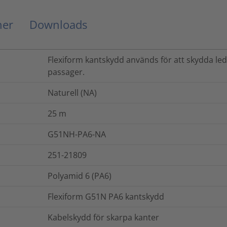
ner
Downloads
Flexiform kantskydd används för att skydda l
passager.
Naturell (NA)
25
m
G51NH-PA6-NA
251-21809
Polyamid 6 (PA6)
Flexiform G51N PA6 kantskydd
Kabelskydd för skarpa kanter