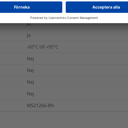
NASM21266
Ja
Ja
-60°C till +95°C
Nej
Nej
Nej
Nej
MS21266-8N