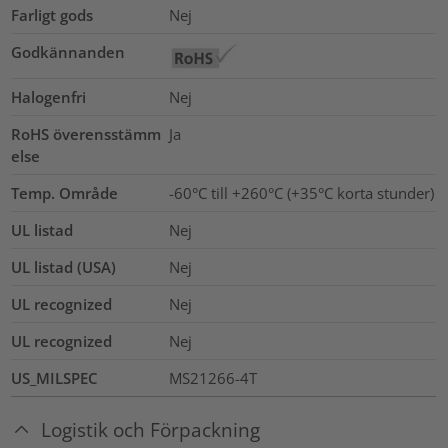
Farligt gods
Nej
Godkännanden
Halogenfri
Nej
RoHS överensstämm
Ja
else
Temp. Område
-60°C till +260°C (+35°C korta stunder)
UL listad
Nej
UL listad (USA)
Nej
UL recognized
Nej
UL recognized
Nej
US_MILSPEC
MS21266-4T
Logistik och Förpackning