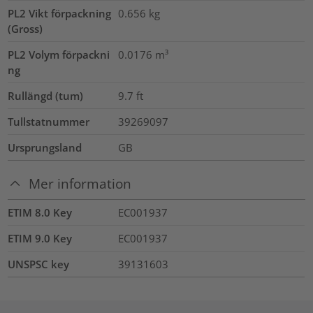
PL2 Vikt förpackning
0.656
kg
(Gross)
PL2 Volym förpackni
0.0176
m³
ng
Rullängd (tum)
9.7
ft
Tullstatnummer
39269097
Ursprungsland
GB
Mer information
ETIM 8.0 Key
EC001937
ETIM 9.0 Key
EC001937
UNSPSC key
39131603