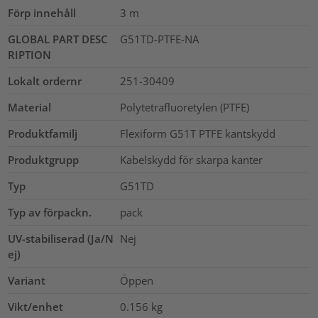
Förp innehåll
3
m
GLOBAL PART DESC
G51TD-PTFE-NA
RIPTION
Lokalt ordernr
251-30409
Material
Polytetrafluoretylen (PTFE)
Produktfamilj
Flexiform G51T PTFE kantskydd
Produktgrupp
Kabelskydd för skarpa kanter
Typ
G51TD
Typ av förpackn.
pack
UV-stabiliserad (Ja/N
Nej
ej)
Variant
Öppen
Vikt/enhet
0.156
kg