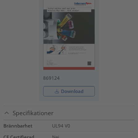
869124
Download
Specifikationer
Brännbarhet
UL94 V0
CE Certifierad
Nej