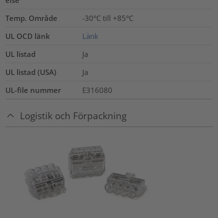
else
Temp. Område
-30°C till +85°C
UL OCD länk
Länk
UL listad
Ja
UL listad (USA)
Ja
UL-file nummer
E316080
Logistik och Förpackning