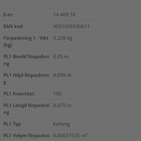
E-nr
14 409 76
EAN kod
4031026530611
Förpackning 1 - Vikt
0.226
kg
(kg)
PL1 Bredd förpackni
0.05
m
ng
PL1 Höjd förpacknin
0.099
m
g
PL1 Kvantitet
100
PL1 Längd förpackni
0.075
m
ng
PL1 Typ
kartong
PL1 Volym förpackni
0.00037125
m³