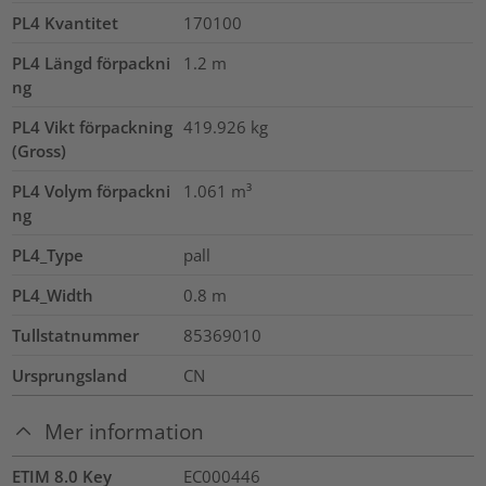
PL4 Kvantitet
170100
PL4 Längd förpackni
1.2
m
ng
PL4 Vikt förpackning
419.926
kg
(Gross)
PL4 Volym förpackni
1.061
m³
ng
PL4_Type
pall
PL4_Width
0.8
m
Tullstatnummer
85369010
Ursprungsland
CN
Mer information
ETIM 8.0 Key
EC000446