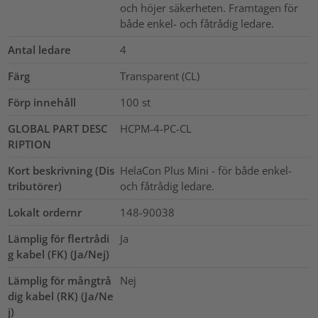
och höjer säkerheten. Framtagen för
både enkel- och fåtrådig ledare.
Antal ledare
4
Färg
Transparent (CL)
Förp innehåll
100
st
GLOBAL PART DESC
HCPM-4-PC-CL
RIPTION
Kort beskrivning (Dis
HelaCon Plus Mini - för både enkel-
tributörer)
och fåtrådig ledare.
Lokalt ordernr
148-90038
Lämplig för flertrådi
Ja
g kabel (FK) (Ja/Nej)
Lämplig för mångtrå
Nej
dig kabel (RK) (Ja/Ne
j)