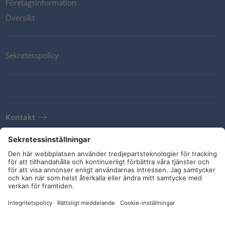
Företagsinformation
Översikt
Sekretesspolicy
Kontakt
Newsletter
Leveransvillkor
Riktlinjer och åtaganden
Sociala medier