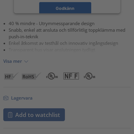
Godkänn
powered by
Usercentrics Consent Management Platform
40 % mindre - Utrymmessparande design
Snabb, enkel att ansluta och tillförlitlig toppklämma med
push-in-teknik
Enkel åtkomst av testhål och innovativ ingångsdesign
Transparent hus visar anslutningen tydligt
Visa mer
Lagervara
Add to watchlist