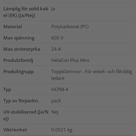
Lämplig för solid kab
Ja
el (EK) (Ja/Nej)
Material
Polykarbonat (PC)
Max spänning
600
V
Max strömstyrka
24
A
Produktfamilj
HelaCon Plus Mini
Produktgrupp
Toppklämmor - För enkel- och fåtrådig
ledare
Typ
HCPM-4
Typ av förpackn.
pack
UV-stabiliserad (Ja/N
Nej
ej)
Vikt/enhet
0.0021
kg