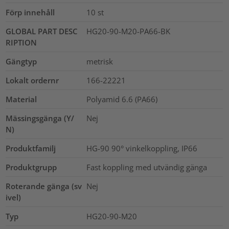
Förp innehåll
10
st
GLOBAL PART DESC
HG20-90-M20-PA66-BK
RIPTION
Gängtyp
metrisk
Lokalt ordernr
166-22221
Material
Polyamid 6.6 (PA66)
Mässingsgänga (Y/
Nej
N)
Produktfamilj
HG-90 90° vinkelkoppling, IP66
Produktgrupp
Fast koppling med utvändig gänga
Roterande gänga (sv
Nej
ivel)
Typ
HG20-90-M20