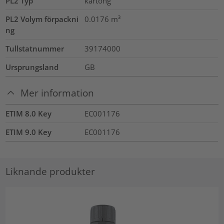
PL2 Typ
kartong
PL2 Volym förpackni
0.0176
m³
ng
Tullstatnummer
39174000
Ursprungsland
GB
Mer information
ETIM 8.0 Key
EC001176
ETIM 9.0 Key
EC001176
Liknande produkter