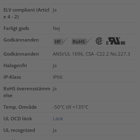
ELV compliant (Articl
Ja
e 4 - 2)
Farligt gods
Nej
Godkännanden
Godkännanden
ANSI/UL 1696, CSA -C22.2 No.227.3
Halogenfri
Ja
IP-Klass
IP66
RoHS överensstämm
Ja
else
Temp. Område
-50°C till +135°C
UL OCD länk
Länk
UL recognized
Ja