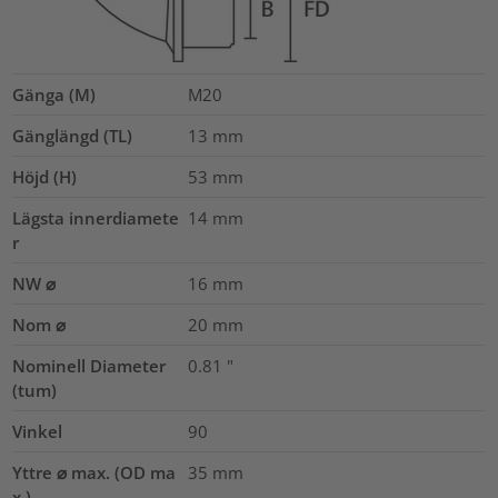
Gänga (M)
M20
Gänglängd (TL)
13
mm
Höjd (H)
53
mm
Lägsta innerdiamete
14
mm
r
NW ⌀
16
mm
Nom ⌀
20
mm
Nominell Diameter
0.81
"
(tum)
Vinkel
90
Yttre ⌀ max. (OD ma
35
mm
x.)