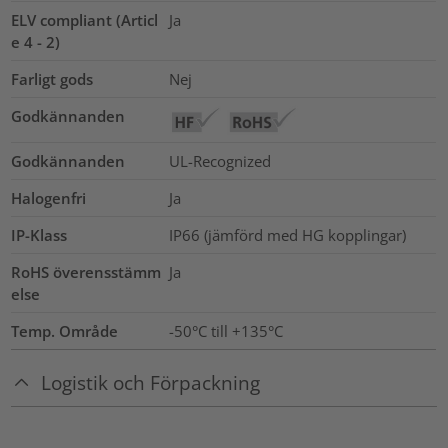
ELV compliant (Articl
Ja
e 4 - 2)
Farligt gods
Nej
Godkännanden
Godkännanden
UL-Recognized
Halogenfri
Ja
IP-Klass
IP66 (jämförd med HG kopplingar)
RoHS överensstämm
Ja
else
Temp. Område
-50°C till +135°C
Logistik och Förpackning