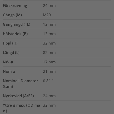
Förskruvning
24
mm
Gänga (M)
M20
Gänglängd (TL)
12
mm
Hålstorlek (B)
13
mm
Höjd (H)
32
mm
Längd (L)
82
mm
NW ⌀
17
mm
Nom ⌀
21
mm
Nominell Diameter
0.81
"
(tum)
Nyckevidd (A/F2)
24
mm
Yttre ⌀ max. (OD ma
32
mm
x.)