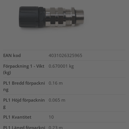
EAN kod
4031026325965
Förpackning 1 - Vikt
0.670001
kg
(kg)
PL1 Bredd förpackni
0.16
m
ng
PL1 Höjd förpacknin
0.065
m
g
PL1 Kvantitet
10
PL1 Längd förpackni
0.23
m