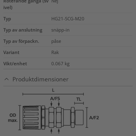
Roterande gänga (sv
Nej
ivel)
Typ
HG21-SCG-M20
Typ av anslutning
snäpp-in
Typ av förpackn.
påse
Variant
Rak
Vikt/enhet
0.067
kg
Produktdimensioner