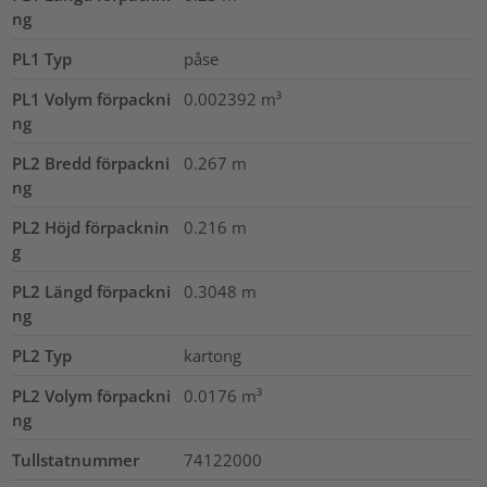
ng
PL1 Typ
påse
PL1 Volym förpackni
0.002392
m³
ng
PL2 Bredd förpackni
0.267
m
ng
PL2 Höjd förpacknin
0.216
m
g
PL2 Längd förpackni
0.3048
m
ng
PL2 Typ
kartong
PL2 Volym förpackni
0.0176
m³
ng
Tullstatnummer
74122000