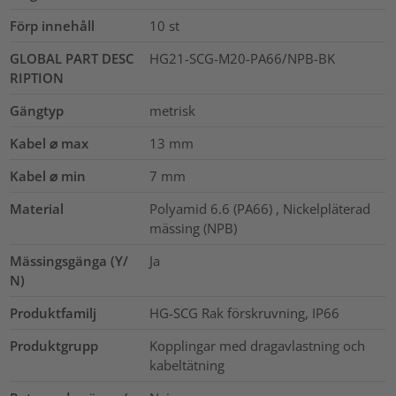
Förp innehåll
10
st
GLOBAL PART DESC
HG21-SCG-M20-PA66/NPB-BK
RIPTION
Gängtyp
metrisk
Kabel ⌀ max
13
mm
Kabel ⌀ min
7
mm
Material
Polyamid 6.6 (PA66) , Nickelpläterad
mässing (NPB)
Mässingsgänga (Y/
Ja
N)
Produktfamilj
HG-SCG Rak förskruvning, IP66
Produktgrupp
Kopplingar med dragavlastning och
kabeltätning