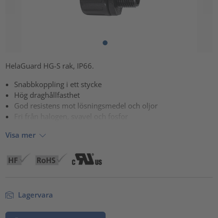
HelaGuard HG-S rak, IP66.
Snabbkoppling i ett stycke
Hög draghållfasthet
God resistens mot lösningsmedel och oljor
Fri från halogen, svavel och fosfor
Visa mer
Lagervara