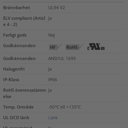
Brännbarhet
UL94 V2
ELV compliant (Articl
Ja
e 4 - 2)
Farligt gods
Nej
Godkännanden
Godkännanden
ANSI/UL 1695
Halogenfri
Ja
IP-Klass
IP66
RoHS överensstämm
Ja
else
Temp. Område
-50°C till +135°C
UL OCD länk
Länk
UL recognized
Ja