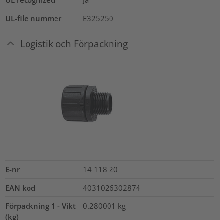
UL-file nummer
E325250
Logistik och Förpackning
E-nr
14 118 20
EAN kod
4031026302874
Förpackning 1 - Vikt
0.280001
kg
(kg)