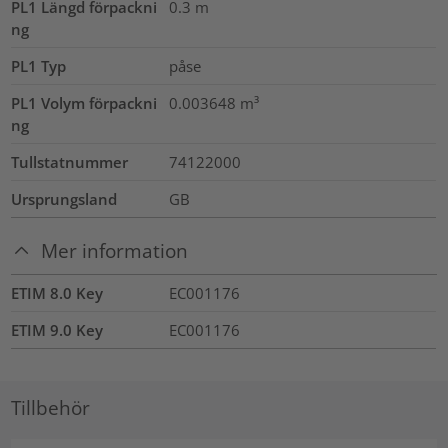
PL1 Längd förpackni
0.3
m
ng
PL1 Typ
påse
PL1 Volym förpackni
0.003648
m³
ng
Tullstatnummer
74122000
Ursprungsland
GB
Mer information
ETIM 8.0 Key
EC001176
ETIM 9.0 Key
EC001176
Tillbehör