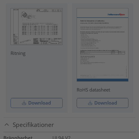
Ritning
RoHS datasheet
Download
Download
Specifikationer
Brännbarhet
UL94 V2