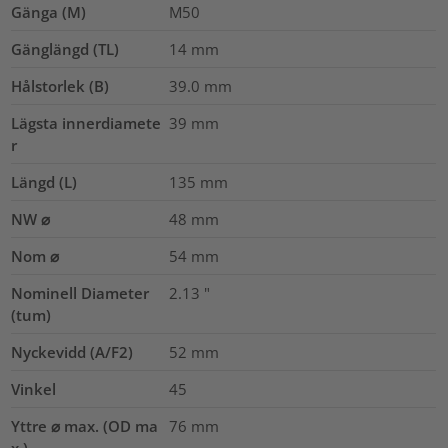
Gänga (M)
M50
Gänglängd (TL)
14
mm
Hålstorlek (B)
39.0
mm
Lägsta innerdiamete
39
mm
r
Längd (L)
135
mm
NW ⌀
48
mm
Nom ⌀
54
mm
Nominell Diameter
2.13
"
(tum)
Nyckevidd (A/F2)
52
mm
Vinkel
45
Yttre ⌀ max. (OD ma
76
mm
x.)