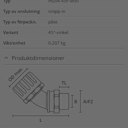
Typ
HG54-45F-M50
Typ av anslutning
snäpp-in
Typ av förpackn.
påse
Variant
45°-vinkel
Vikt/enhet
0.207
kg
Produktdimensioner