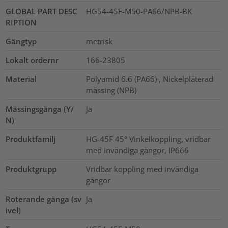
GLOBAL PART DESC
HG54-45F-M50-PA66/NPB-BK
RIPTION
Gängtyp
metrisk
Lokalt ordernr
166-23805
Material
Polyamid 6.6 (PA66) , Nickelpläterad
mässing (NPB)
Mässingsgänga (Y/
Ja
N)
Produktfamilj
HG-45F 45° Vinkelkoppling, vridbar
med invändiga gängor, IP666
Produktgrupp
Vridbar koppling med invändiga
gängor
Roterande gänga (sv
Ja
ivel)