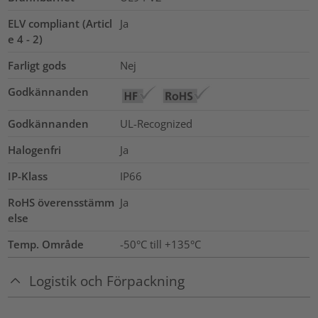
ELV compliant (Articl
Ja
e 4 - 2)
Farligt gods
Nej
Godkännanden
Godkännanden
UL-Recognized
Halogenfri
Ja
IP-Klass
IP66
RoHS överensstämm
Ja
else
Temp. Område
-50°C till +135°C
Logistik och Förpackning