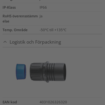
IP-Klass
IP66
RoHS överensstämm
Ja
else
Temp. Område
-50°C till +135°C
Logistik och Förpackning
EAN kod
4031026326320