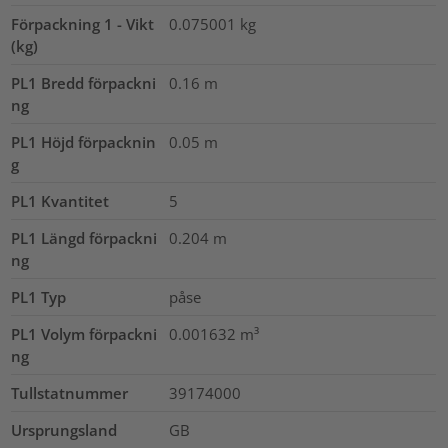
Förpackning 1 - Vikt
0.075001
kg
(kg)
PL1 Bredd förpackni
0.16
m
ng
PL1 Höjd förpacknin
0.05
m
g
PL1 Kvantitet
5
PL1 Längd förpackni
0.204
m
ng
PL1 Typ
påse
PL1 Volym förpackni
0.001632
m³
ng
Tullstatnummer
39174000
Ursprungsland
GB